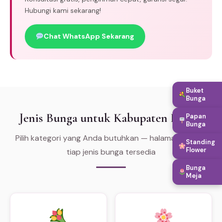
Hubungi kami sekarang!
Chat WhatsApp Sekarang
Buket
Bunga
Jenis Bunga untuk Kabupaten Bungo
Papan
Bunga
Pilih kategori yang Anda butuhkan — halaman khusus
Standing
Flower
tiap jenis bunga tersedia
Bunga
Meja