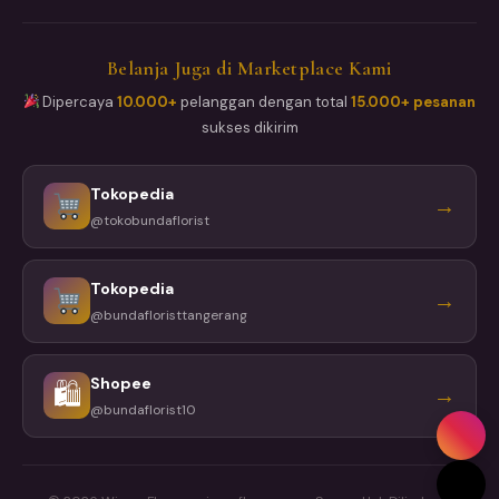
Belanja Juga di Marketplace Kami
Dipercaya
10.000+
pelanggan dengan total
15.000+ pesanan
sukses dikirim
Tokopedia
→
@tokobundaflorist
Tokopedia
→
@bundafloristtangerang
Shopee
🛍
→
@bundaflorist10