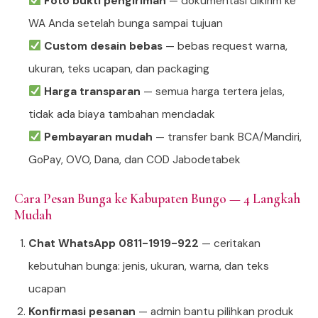
Foto bukti pengiriman
— dokumentasi dikirim ke
WA Anda setelah bunga sampai tujuan
Custom desain bebas
— bebas request warna,
ukuran, teks ucapan, dan packaging
Harga transparan
— semua harga tertera jelas,
tidak ada biaya tambahan mendadak
Pembayaran mudah
— transfer bank BCA/Mandiri,
GoPay, OVO, Dana, dan COD Jabodetabek
Cara Pesan Bunga ke Kabupaten Bungo — 4 Langkah
Mudah
Chat WhatsApp 0811-1919-922
— ceritakan
kebutuhan bunga: jenis, ukuran, warna, dan teks
ucapan
Konfirmasi pesanan
— admin bantu pilihkan produk