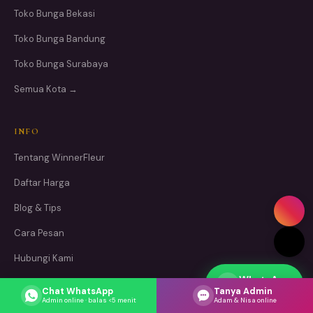
Toko Bunga Bekasi
Toko Bunga Bandung
Toko Bunga Surabaya
Semua Kota →
INFO
Tentang WinnerFleur
Daftar Harga
Blog & Tips
Cara Pesan
Hubungi Kami
WhatsApp
Respons cepat
Chat WhatsApp
Tanya Admin
METODE PEMBAYARAN
Admin online · balas <5 menit
Adam & Nisa online