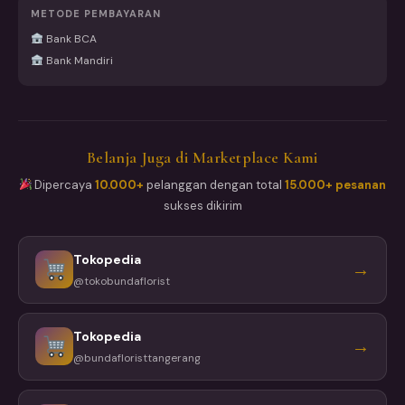
METODE PEMBAYARAN
Bank BCA
Bank Mandiri
Belanja Juga di Marketplace Kami
Dipercaya
10.000+
pelanggan dengan total
15.000+ pesanan
sukses dikirim
Tokopedia
→
@tokobundaflorist
Tokopedia
→
@bundafloristtangerang