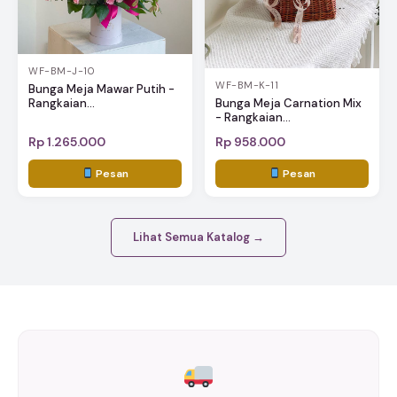
WF-BM-J-10
WF-BM-K-11
Bunga Meja Mawar Putih -
Rangkaian...
Bunga Meja Carnation Mix
- Rangkaian...
Rp 1.265.000
Rp 958.000
Pesan
Pesan
Lihat Semua Katalog →