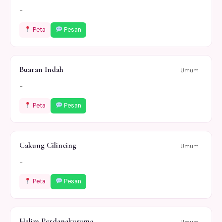
-
Peta
Pesan
Buaran Indah
Umum
-
Peta
Pesan
Cakung Cilincing
Umum
-
Peta
Pesan
Halim Perdanakusuma
Umum