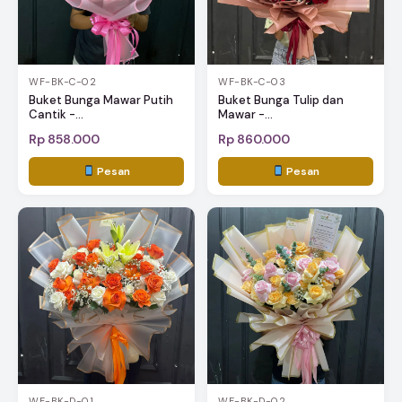
WF-BK-C-02
WF-BK-C-03
Buket Bunga Mawar Putih
Buket Bunga Tulip dan
Cantik -...
Mawar -...
Rp 858.000
Rp 860.000
Pesan
Pesan
WF-BK-D-01
WF-BK-D-02