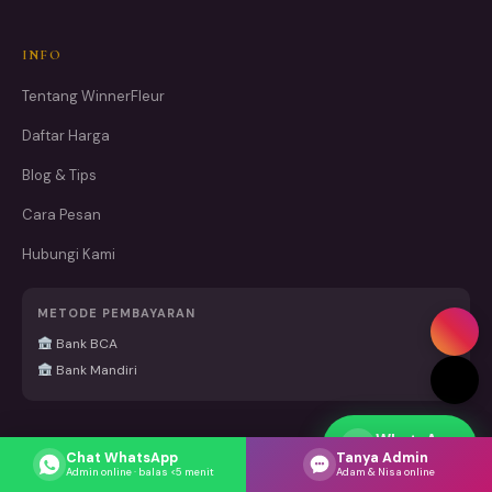
INFO
Tentang WinnerFleur
Daftar Harga
Blog & Tips
Cara Pesan
Hubungi Kami
METODE PEMBAYARAN
Bank BCA
Bank Mandiri
WhatsApp
Respons cepat
Chat WhatsApp
Tanya Admin
Admin online · balas <5 menit
Adam & Nisa online
Belanja Juga di Marketplace Kami