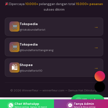
Dipercaya
10.000+
pelanggan dengan total
15.000+ pesanan
sukses dikirim
Tokopedia
→
@tokobundaflorist
Tokopedia
→
@bundafloristtangerang
Shopee
🛍
→
@bundaflorist10
© 2026 WinnerFleur — winnerfleur.com — Semua Hak Dilindungi
WhatsApp
Respons cepat
Chat WhatsApp
Tanya Admin
Admin online · balas <5 menit
Adam & Nisa online