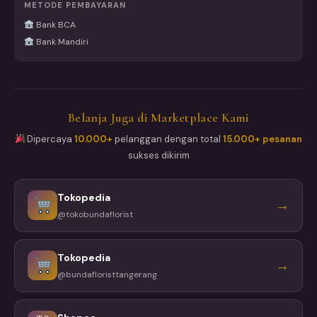
METODE PEMBAYARAN
Bank BCA
Bank Mandiri
Belanja Juga di Marketplace Kami
Dipercaya
10.000+
pelanggan dengan total
15.000+ pesanan
sukses dikirim
Tokopedia
→
@tokobundaflorist
Tokopedia
→
@bundafloristtangerang