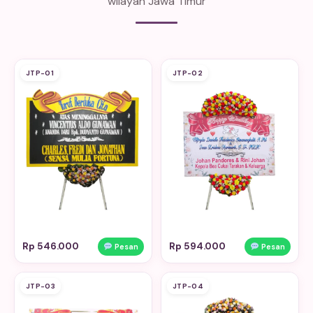
wilayah Jawa Timur
JTP-01
JTP-02
Rp 546.000
Rp 594.000
Pesan
Pesan
JTP-03
JTP-04