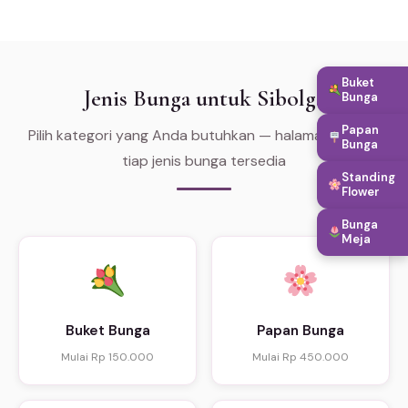
Buket
Jenis Bunga untuk Sibolga
Bunga
Papan
Pilih kategori yang Anda butuhkan — halaman khusus
Bunga
tiap jenis bunga tersedia
Standing
Flower
Bunga
Meja
Buket Bunga
Papan Bunga
Mulai Rp 150.000
Mulai Rp 450.000