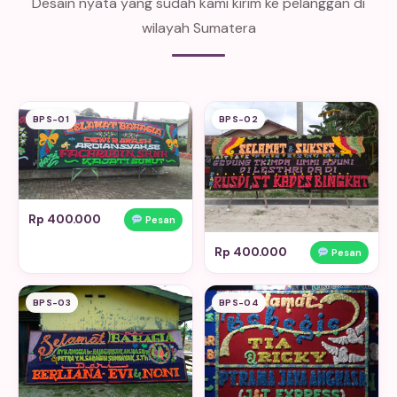
Desain nyata yang sudah kami kirim ke pelanggan di
wilayah Sumatera
BPS-01
BPS-02
Rp 400.000
Pesan
Rp 400.000
Pesan
BPS-03
BPS-04