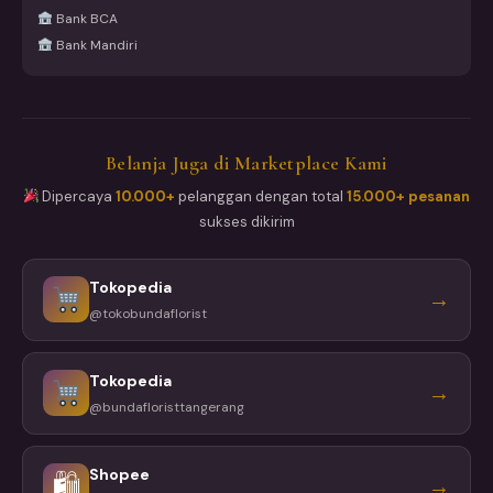
Bank BCA
Bank Mandiri
Belanja Juga di Marketplace Kami
Dipercaya
10.000+
pelanggan dengan total
15.000+ pesanan
sukses dikirim
Tokopedia
→
@tokobundaflorist
Tokopedia
→
@bundafloristtangerang
Shopee
🛍
→