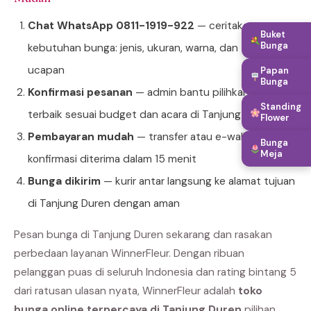
Chat WhatsApp 0811-1919-922
— ceritakan
Buket
Bunga
kebutuhan bunga: jenis, ukuran, warna, dan teks
ucapan
Papan
Bunga
Konfirmasi pesanan
— admin bantu pilihkan produk
Standing
terbaik sesuai budget dan acara di Tanjung Duren
Flower
Pembayaran mudah
— transfer atau e-wallet,
Bunga
Meja
konfirmasi diterima dalam 15 menit
Bunga dikirim
— kurir antar langsung ke alamat tujuan
di Tanjung Duren dengan aman
Pesan bunga di Tanjung Duren sekarang dan rasakan
perbedaan layanan WinnerFleur. Dengan ribuan
pelanggan puas di seluruh Indonesia dan rating bintang 5
dari ratusan ulasan nyata, WinnerFleur adalah
toko
bunga online terpercaya di Tanjung Duren
pilihan