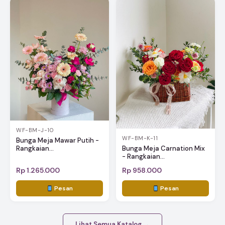
WF-BM-J-10
WF-BM-K-11
Bunga Meja Mawar Putih -
Rangkaian...
Bunga Meja Carnation Mix
- Rangkaian...
Rp 1.265.000
Rp 958.000
Pesan
Pesan
Lihat Semua Katalog →