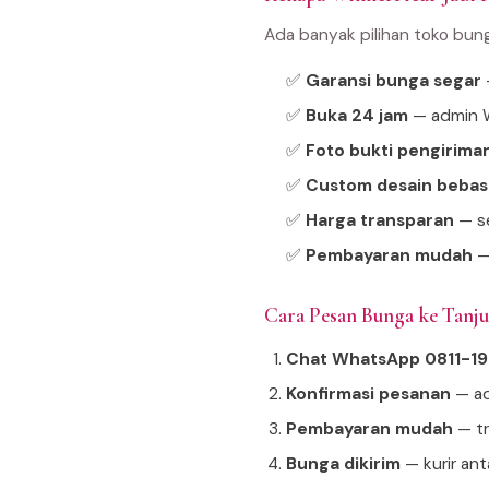
Ada banyak pilihan toko bun
✅
Garansi bunga segar
—
✅
Buka 24 jam
— admin W
✅
Foto bukti pengirima
✅
Custom desain bebas
✅
Harga transparan
— se
✅
Pembayaran mudah
—
Cara Pesan Bunga ke Tan
Chat WhatsApp 0811-1
Konfirmasi pesanan
— ad
Pembayaran mudah
— tr
Bunga dikirim
— kurir an