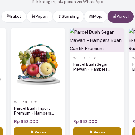
Klik kategori, lalu pesan via WhatsApp
💐
Buket
🌺
Papan
🌷
Standing
🌼
Meja
🍎
Parcel
WF-PCL-D-01
W
Parcel Buah Segar
P
Mewah - Hampers...
E
WF-PCL-C-01
-
Parcel Buah Import
Premium - Hampers...
Rp 662.000
Rp 682.000
R
📱 Pesan
📱 Pesan