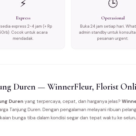
⚡
🕒
Express
Operasional
rsedia express 2-4 jam (+ Rp
Buka 24 jam setiap hari. Wha
50rb). Cocok untuk acara
admin standby untuk konsulta
mendadak.
pesanan urgent.
ng Duren — WinnerFleur, Florist Onl
jung Duren
yang terpercaya, cepat, dan harganya jelas?
Winne
 warga Tanjung Duren. Dengan pengalaman melayani ribuan pelang
kaian bunga tiba dalam kondisi segar dan tepat waktu ke selur