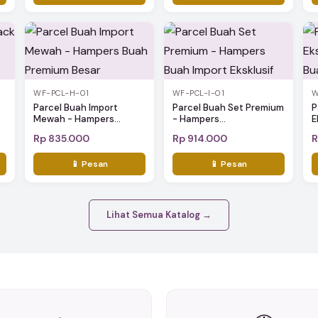
WF-PCL-H-01
WF-PCL-I-01
W
Parcel Buah Import
Parcel Buah Set Premium
P
Mewah - Hampers...
- Hampers...
E
Rp 835.000
Rp 914.000
R
📱 Pesan
📱 Pesan
Lihat Semua Katalog →