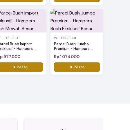
F-PCL-J-01
WF-PCL-K-01
arcel Buah Import
Parcel Buah Jumbo
ksklusif - Hampers...
Premium - Hampers...
p 977.000
Rp 1.074.000
📱 Pesan
📱 Pesan