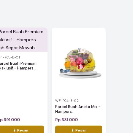
F-PCL-E-01
arcel Buah Premium
ksklusif - Hampers...
WF-PCL-E-02
Parcel Buah Aneka Mix -
Hampers...
p 691.000
Rp 681.000
📱 Pesan
📱 Pesan