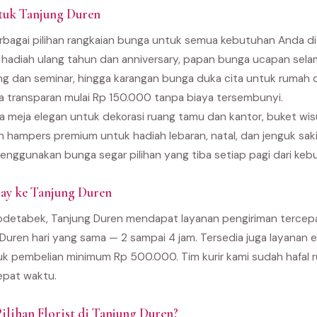
tuk Tanjung Duren
bagai pilihan rangkaian bunga untuk semua kebutuhan Anda di T
hadiah ulang tahun dan anniversary, papan bunga ucapan sela
ng dan seminar, hingga karangan bunga duka cita untuk rumah 
 transparan mulai Rp 150.000 tanpa biaya tersembunyi.
 meja elegan untuk dekorasi ruang tamu dan kantor, buket wi
an hampers premium untuk hadiah lebaran, natal, dan jenguk sak
enggunakan bunga segar pilihan yang tiba setiap pagi dari kebu
ay ke Tanjung Duren
bodetabek, Tanjung Duren mendapat layanan pengiriman tercep
 Duren hari yang sama — 2 sampai 4 jam. Tersedia juga layanan
uk pembelian minimum Rp 500.000. Tim kurir kami sudah hafal r
epat waktu.
ilihan Florist di Tanjung Duren?