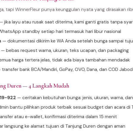
ga, tapi WinnerFleur punya keunggulan nyata yang dirasakan ri
 jika layu atau rusak saat diterima, kami ganti gratis tanpa sya
hatsApp standby setiap hari termasuk hari libur nasional
n
— dokumentasi dikirim ke WA Anda setelah bunga sampai tuj
— bebas request warna, ukuran, teks ucapan, dan packaging
mua harga tertera jelas, tidak ada biaya tambahan mendadak
 transfer bank BCA/Mandiri, GoPay, OVO, Dana, dan COD Jabo
jung Duren — 4 Langkah Mudah
919-922
— ceritakan kebutuhan bunga: jenis, ukuran, warna, da
min bantu pilihkan produk terbaik sesuai budget dan acara di
ansfer atau e-wallet, konfirmasi diterima dalam 15 menit
tar langsung ke alamat tujuan di Tanjung Duren dengan aman