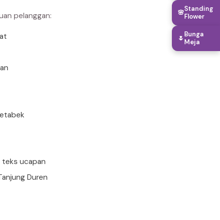
Standing
🌸
buan pelanggan:
Flower
Bunga
rat
🌷
Meja
uan
detabek
n teks ucapan
 Tanjung Duren