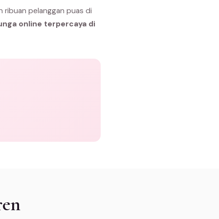
n ribuan pelanggan puas di
unga online terpercaya di
ren