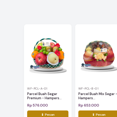
WF-PCL-A-01
WF-PCL-B-01
Parcel Buah Segar
Parcel Buah Mix Segar 
Premium - Hampers...
Hampers...
Rp 576.000
Rp 653.000
📱 Pesan
📱 Pesan