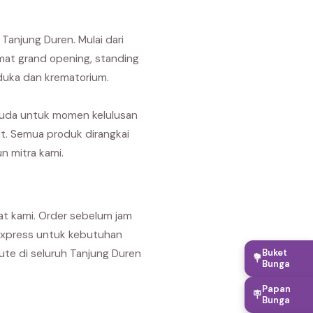
anjung Duren. Mulai dari
mat grand opening, standing
duka dan krematorium.
suda untuk momen kelulusan
it. Semua produk dirangkai
n mitra kami.
at kami. Order sebelum jam
 express untuk kebutuhan
Buket
ute di seluruh Tanjung Duren
💐
Bunga
Papan
🪧
Bunga