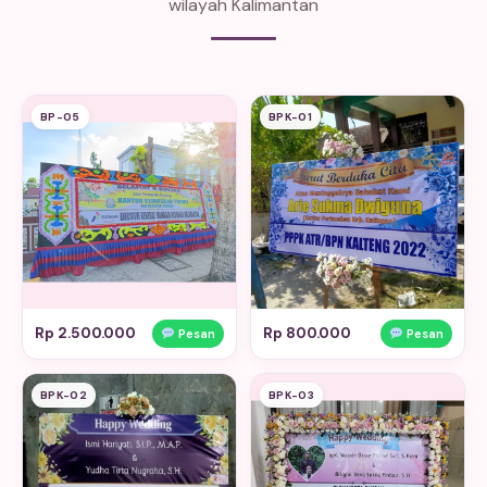
wilayah Kalimantan
BP-05
BPK-01
Rp 2.500.000
Rp 800.000
Pesan
Pesan
BPK-02
BPK-03