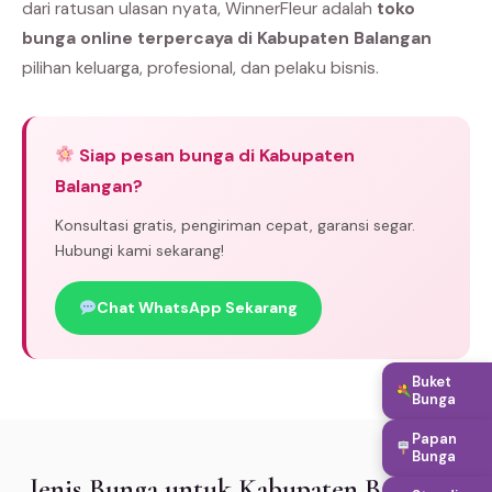
dari ratusan ulasan nyata, WinnerFleur adalah
toko
bunga online terpercaya di Kabupaten Balangan
pilihan keluarga, profesional, dan pelaku bisnis.
Siap pesan bunga di Kabupaten
Balangan?
Konsultasi gratis, pengiriman cepat, garansi segar.
Hubungi kami sekarang!
Chat WhatsApp Sekarang
Buket
Bunga
Papan
Bunga
Jenis Bunga untuk Kabupaten Balangan