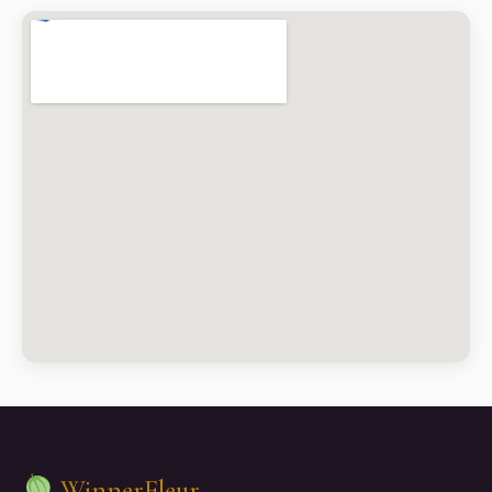
WinnerFleur