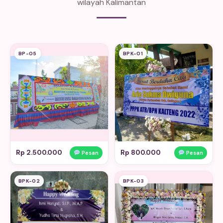
wilayah Kalimantan
BP-05
BPK-01
Rp 2.500.000
Rp 800.000
Pesan
Pesan
BPK-02
BPK-03