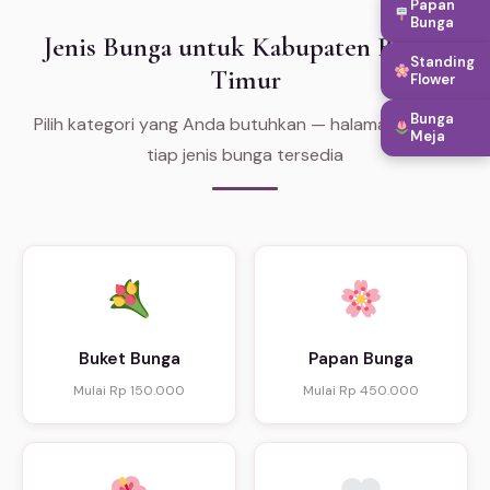
Papan
Bunga
Jenis Bunga untuk Kabupaten Barito
Standing
Timur
Flower
Bunga
Pilih kategori yang Anda butuhkan — halaman khusus
Meja
tiap jenis bunga tersedia
Buket Bunga
Papan Bunga
Mulai Rp 150.000
Mulai Rp 450.000