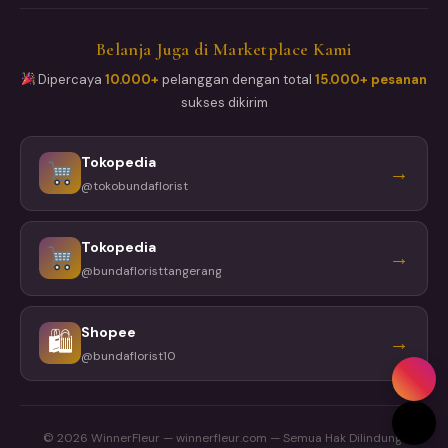
Belanja Juga di Marketplace Kami
Dipercaya
10.000+
pelanggan dengan total
15.000+ pesanan
sukses dikirim
Tokopedia
→
@tokobundaflorist
Tokopedia
→
@bundafloristtangerang
Shopee
🛍
→
@bundaflorist10
© 2026 WinnerFleur — winnerfleur.com — Semua Hak Dilindungi