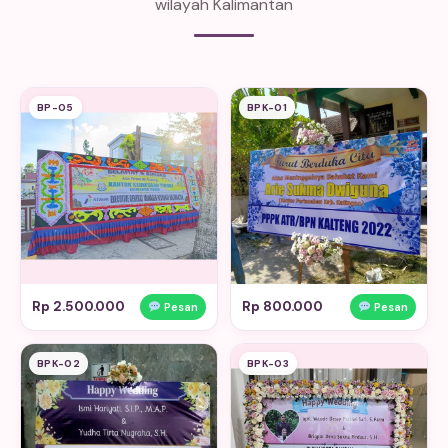
wilayah Kalimantan
BP-05
BPK-01
Rp 2.500.000
Rp 800.000
Pesan
Pesan
BPK-02
BPK-03