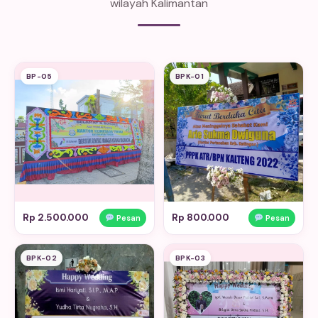
wilayah Kalimantan
BP-05
BPK-01
Rp 2.500.000
Rp 800.000
Pesan
Pesan
BPK-02
BPK-03