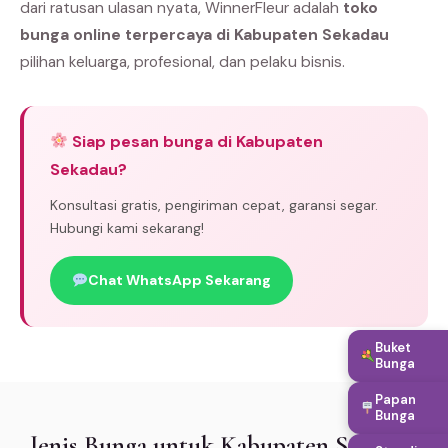
dari ratusan ulasan nyata, WinnerFleur adalah
toko
bunga online terpercaya di Kabupaten Sekadau
pilihan keluarga, profesional, dan pelaku bisnis.
Siap pesan bunga di Kabupaten
Sekadau?
Konsultasi gratis, pengiriman cepat, garansi segar.
Hubungi kami sekarang!
Chat WhatsApp Sekarang
Buket
Bunga
Papan
Bunga
Jenis Bunga untuk Kabupaten Sekadau