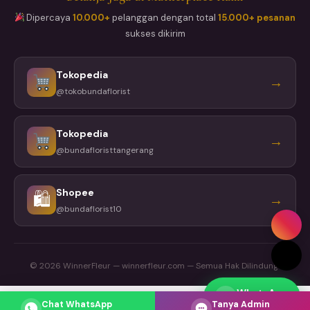
Dipercaya
10.000+
pelanggan dengan total
15.000+ pesanan
sukses dikirim
Tokopedia
→
@tokobundaflorist
Tokopedia
→
@bundafloristtangerang
Shopee
🛍
→
@bundaflorist10
© 2026 WinnerFleur — winnerfleur.com — Semua Hak Dilindungi
WhatsApp
Respons cepat
Chat WhatsApp
Tanya Admin