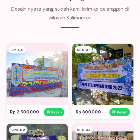
Desain nyata yang sudah kami kirim ke pelanggan di
wilayah Kalimantan
BP-05
BPK-01
Rp 2.500.000
Rp 800.000
Pesan
Pesan
BPK-02
BPK-03