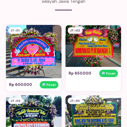
wilayah Jawa Tengah
JT-01
JT-02
Rp 650.000
Pesan
Rp 600.000
Pesan
JT-02
JT-03