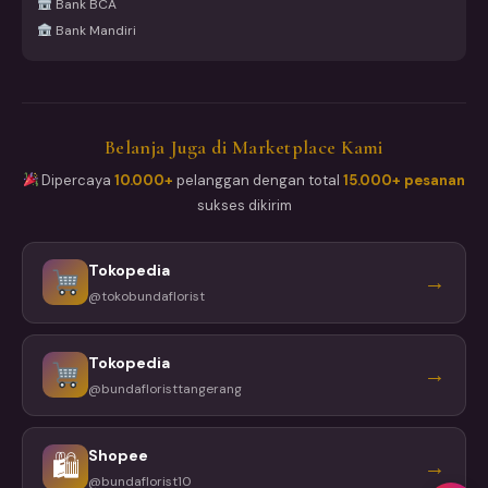
Bank BCA
Bank Mandiri
Belanja Juga di Marketplace Kami
Dipercaya
10.000+
pelanggan dengan total
15.000+ pesanan
sukses dikirim
Tokopedia
→
@tokobundaflorist
Tokopedia
→
@bundafloristtangerang
Shopee
🛍
→
@bundaflorist10