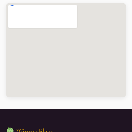
WinnerFleur