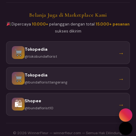
Belanja Juga di Marketplace Kami
Dipercaya
10.000+
pelanggan dengan total
15.000+ pesanan
sukses dikirim
Tokopedia
→
@tokobundaflorist
Tokopedia
→
@bundafloristtangerang
Shopee
🛍
→
@bundaflorist10
© 2026 WinnerFleur — winnerfleur.com — Semua Hak Dilindungi