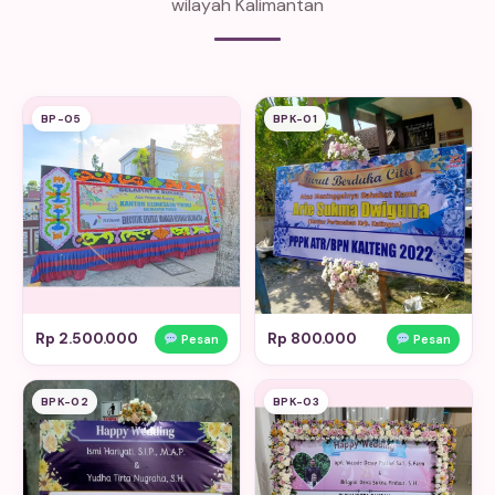
wilayah Kalimantan
BP-05
BPK-01
Rp 2.500.000
Rp 800.000
Pesan
Pesan
BPK-02
BPK-03