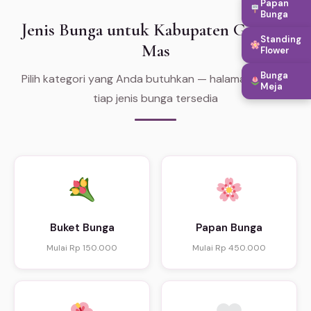
Papan
Bunga
Jenis Bunga untuk Kabupaten Gunung
Standing
Mas
Flower
Bunga
Pilih kategori yang Anda butuhkan — halaman khusus
Meja
tiap jenis bunga tersedia
Buket Bunga
Papan Bunga
Mulai Rp 150.000
Mulai Rp 450.000