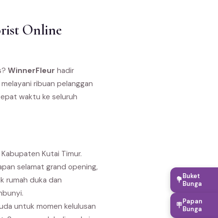
rist Online
as?
WinnerFleur
hadir
n melayani ribuan pelanggan
tepat waktu ke seluruh
 Kabupaten Kutai Timur.
capan selamat grand opening,
Buket
uk rumah duka dan
💐
Bunga
mbunyi.
Papan
🪧
suda untuk momen kelulusan
Bunga