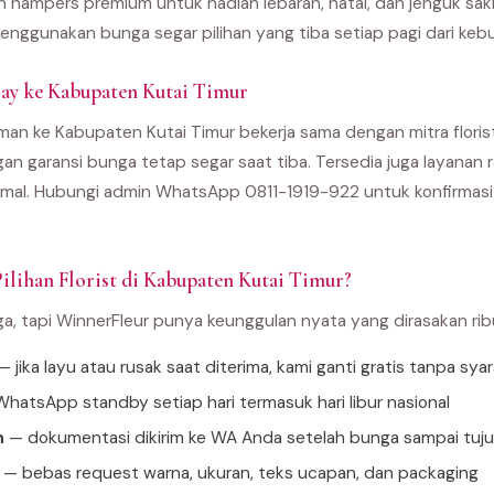
an hampers premium untuk hadiah lebaran, natal, dan jenguk sak
enggunakan bunga segar pilihan yang tiba setiap pagi dari kebu
ay ke Kabupaten Kutai Timur
man ke Kabupaten Kutai Timur bekerja sama dengan mitra florist
gan garansi bunga tetap segar saat tiba. Tersedia juga layanan r
al. Hubungi admin WhatsApp 0811-1919-922 untuk konfirmasi 
ilihan Florist di Kabupaten Kutai Timur?
ga, tapi WinnerFleur punya keunggulan nyata yang dirasakan ri
 jika layu atau rusak saat diterima, kami ganti gratis tanpa sya
hatsApp standby setiap hari termasuk hari libur nasional
n
— dokumentasi dikirim ke WA Anda setelah bunga sampai tuj
— bebas request warna, ukuran, teks ucapan, dan packaging