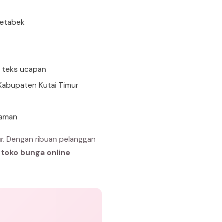
detabek
n teks ucapan
 Kabupaten Kutai Timur
 aman
r. Dengan ribuan pelanggan
h
toko bunga online