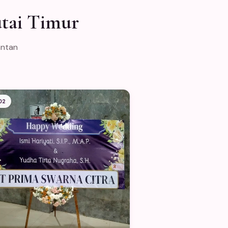
tai Timur
antan
02