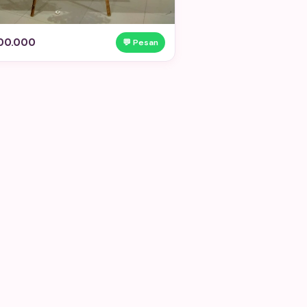
00.000
💬 Pesan