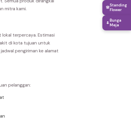
it. Semua produk dirangkai
Standing
🌸
n mitra kami.
Flower
Bunga
🌷
Meja
 lokal terpercaya. Estimasi
akit di kota tujuan untuk
jadwal pengiriman ke alamat
buan pelanggan:
rat
uan