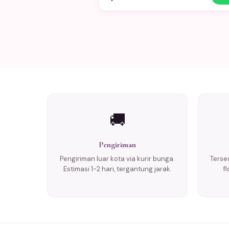
🚚
Pengiriman
Pengiriman luar kota via kurir bunga.
Tersed
Estimasi 1-2 hari, tergantung jarak.
f