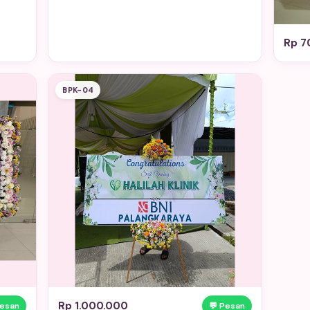
Rp 7
BPK-04
Rp 1.000.000
Pesan
💬 Pesan