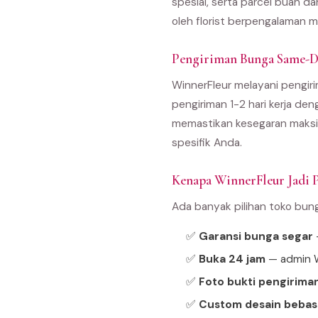
spesial, serta parcel buah d
oleh florist berpengalaman m
Pengiriman Bunga Same-D
WinnerFleur melayani pengiri
pengiriman 1-2 hari kerja den
memastikan kesegaran maksim
spesifik Anda.
Kenapa WinnerFleur Jadi P
Ada banyak pilihan toko bun
✅
Garansi bunga segar
—
✅
Buka 24 jam
— admin W
✅
Foto bukti pengirima
✅
Custom desain bebas