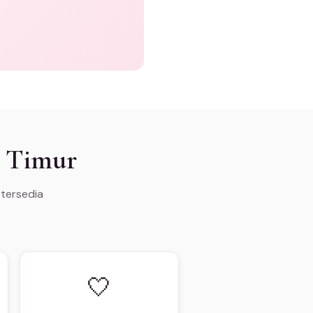
i Timur
 tersedia
🤍