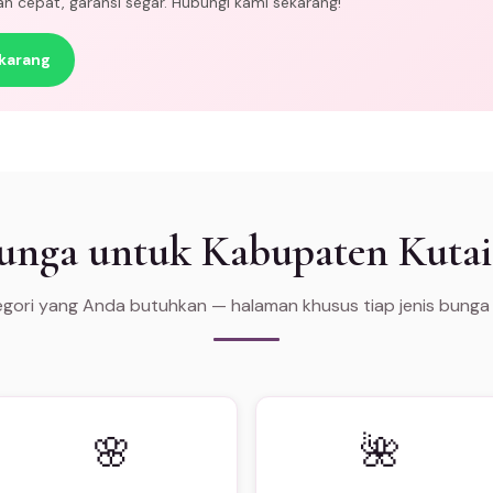
man cepat, garansi segar. Hubungi kami sekarang!
karang
Bunga untuk Kabupaten Kuta
tegori yang Anda butuhkan — halaman khusus tiap jenis bunga
🌸
🌺