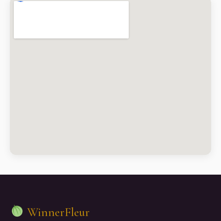
WinnerFleur