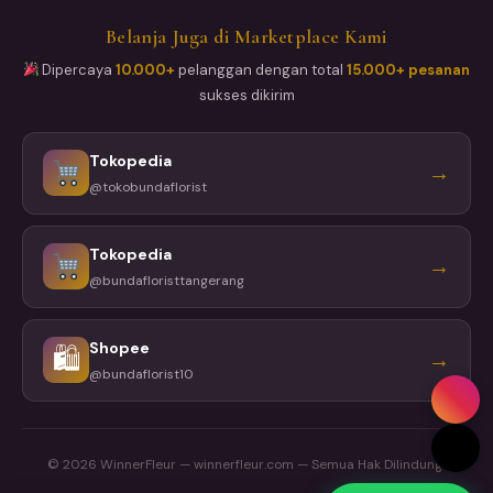
Belanja Juga di Marketplace Kami
Dipercaya
10.000+
pelanggan dengan total
15.000+ pesanan
sukses dikirim
Tokopedia
→
@tokobundaflorist
Tokopedia
→
@bundafloristtangerang
Shopee
🛍
→
@bundaflorist10
© 2026 WinnerFleur — winnerfleur.com — Semua Hak Dilindungi