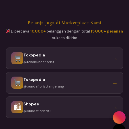
Belanja Juga di Marketplace Kami
Dipercaya
10.000+
pelanggan dengan total
15.000+ pesanan
sukses dikirim
Tokopedia
→
@tokobundaflorist
Tokopedia
→
@bundafloristtangerang
Shopee
🛍
→
@bundaflorist10