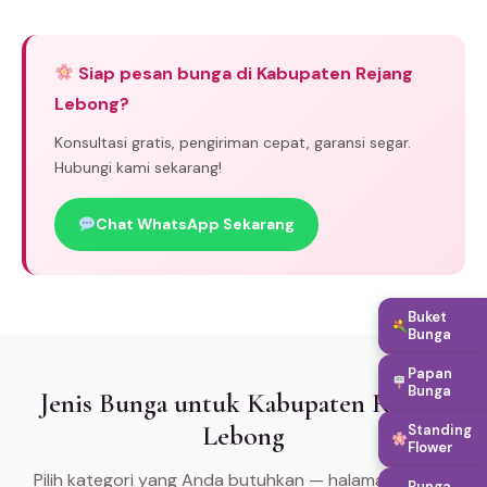
Siap pesan bunga di Kabupaten Rejang
Lebong?
Konsultasi gratis, pengiriman cepat, garansi segar.
Hubungi kami sekarang!
Chat WhatsApp Sekarang
Buket
Bunga
Papan
Bunga
Jenis Bunga untuk Kabupaten Rejang
Lebong
Standing
Flower
Pilih kategori yang Anda butuhkan — halaman khusus
Bunga