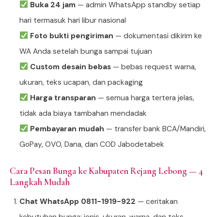
Buka 24 jam
— admin WhatsApp standby setiap
hari termasuk hari libur nasional
Foto bukti pengiriman
— dokumentasi dikirim ke
WA Anda setelah bunga sampai tujuan
Custom desain bebas
— bebas request warna,
ukuran, teks ucapan, dan packaging
Harga transparan
— semua harga tertera jelas,
tidak ada biaya tambahan mendadak
Pembayaran mudah
— transfer bank BCA/Mandiri,
GoPay, OVO, Dana, dan COD Jabodetabek
Cara Pesan Bunga ke Kabupaten Rejang Lebong — 4
Langkah Mudah
Chat WhatsApp 0811-1919-922
— ceritakan
kebutuhan bunga: jenis, ukuran, warna, dan teks