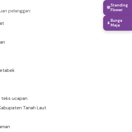
Standing
🌸
Flower
buan pelanggan:
Bunga
🌷
rat
Meja
uan
detabek
n teks ucapan
 Kabupaten Tanah Laut
 aman