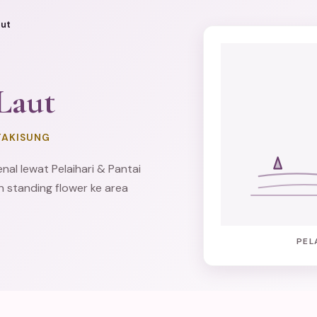
aut
Laut
TAKISUNG
al lewat Pelaihari & Pantai
an
standing flower
ke area
PEL