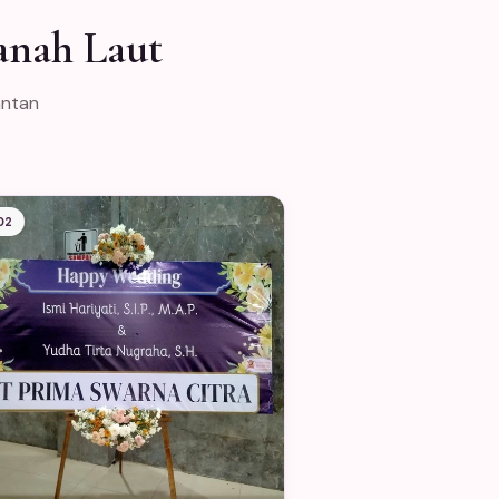
anah Laut
antan
02