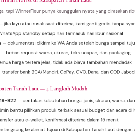
ilihan Florist di Kabupaten Tanah Laut?
ga, tapi WinnerFleur punya keunggulan nyata yang dirasakan ri
 jika layu atau rusak saat diterima, kami ganti gratis tanpa sya
hatsApp standby setiap hari termasuk hari libur nasional
n
— dokumentasi dikirim ke WA Anda setelah bunga sampai tuj
— bebas request warna, ukuran, teks ucapan, dan packaging
mua harga tertera jelas, tidak ada biaya tambahan mendadak
 transfer bank BCA/Mandiri, GoPay, OVO, Dana, dan COD Jabo
paten Tanah Laut — 4 Langkah Mudah
919-922
— ceritakan kebutuhan bunga: jenis, ukuran, warna, da
min bantu pilihkan produk terbaik sesuai budget dan acara di
ansfer atau e-wallet, konfirmasi diterima dalam 15 menit
tar langsung ke alamat tujuan di Kabupaten Tanah Laut dengan