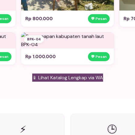
Rp 800.000
Rp 7
Pesan
💬 Pesan
BPK-04
Rp 1.000.000
Pesan
💬 Pesan
📱 Lihat Katalog Lengkap via WA
⚡
🕒