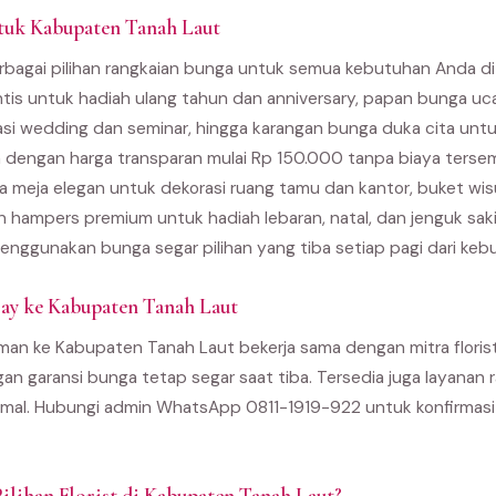
tuk Kabupaten Tanah Laut
bagai pilihan rangkaian bunga untuk semua kebutuhan Anda d
ntis untuk hadiah ulang tahun dan anniversary, papan bunga u
asi wedding dan seminar, hingga karangan bunga duka cita unt
 dengan harga transparan mulai Rp 150.000 tanpa biaya terse
 meja elegan untuk dekorasi ruang tamu dan kantor, buket wi
an hampers premium untuk hadiah lebaran, natal, dan jenguk sak
enggunakan bunga segar pilihan yang tiba setiap pagi dari kebu
ay ke Kabupaten Tanah Laut
man ke Kabupaten Tanah Laut bekerja sama dengan mitra florist 
gan garansi bunga tetap segar saat tiba. Tersedia juga layanan r
al. Hubungi admin WhatsApp 0811-1919-922 untuk konfirmasi 