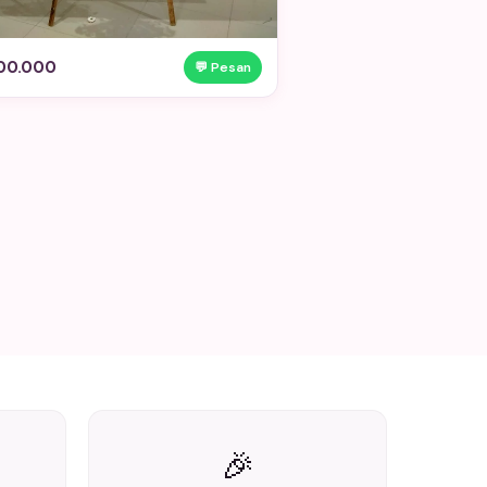
00.000
💬 Pesan
🎉