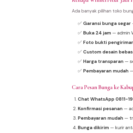
Kenapa WinnerFleur Jadi P
Ada banyak pilihan toko bun
✅
Garansi bunga segar
—
✅
Buka 24 jam
— admin W
✅
Foto bukti pengirima
✅
Custom desain bebas
✅
Harga transparan
— se
✅
Pembayaran mudah
—
Cara Pesan Bunga ke Kabu
Chat WhatsApp 0811-1
Konfirmasi pesanan
— ad
Pembayaran mudah
— tr
Bunga dikirim
— kurir an