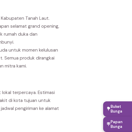
i Kabupaten Tanah Laut.
capan selamat grand opening,
uk rumah duka dan
mbunyi.
suda untuk momen kelulusan
it. Semua produk dirangkai
n mitra kami.
lokal terpercaya. Estimasi
akit di kota tujuan untuk
Buket
jadwal pengiriman ke alamat
💐
Bunga
Papan
🪧
Bunga