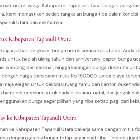
e terbaik untuk warga Kabupaten Tapanuli Utara. Dengan pengala
ia, kami memastikan setiap rangkaian bunga tiba dalam kondisi
panuli Utara dan sekitarnya.
tuk Kabupaten Tapanuli Utara
bagai pilihan rangkaian bunga untuk semua kebutuhan Anda di
ntis untuk hadiah ulang tahun dan anniversary, papan bunga u
asi wedding dan seminar, hingga karangan bunga duka cita unt
 dengan harga transparan mulai Rp 150.000 tanpa biaya terse
 meja elegan untuk dekorasi ruang tamu dan kantor, buket wi
an hampers premium untuk hadiah lebaran, natal, dan jenguk sak
enggunakan bunga segar pilihan yang tiba setiap pagi dari kebu
y ke Kabupaten Tapanuli Utara
man ke Kabupaten Tapanuli Utara bekerja sama dengan mitra flor
kerja dengan garansi bunga tetap segar saat tiba. Tersedia juga 