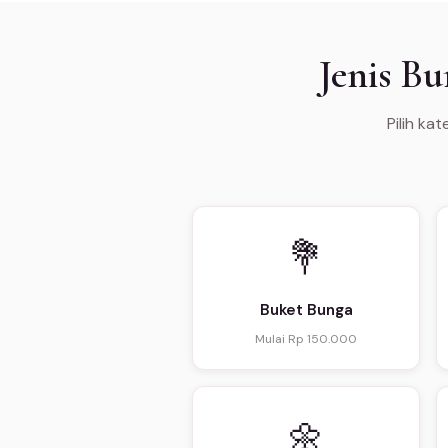
Jenis B
Pilih ka
💐
Buket Bunga
Mulai Rp 150.000
🌼