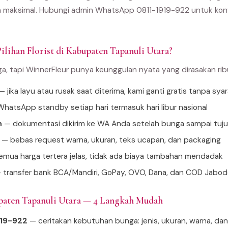
 maksimal. Hubungi admin WhatsApp 0811-1919-922 untuk konfi
ilihan Florist di Kabupaten Tapanuli Utara?
ga, tapi WinnerFleur punya keunggulan nyata yang dirasakan ri
 jika layu atau rusak saat diterima, kami ganti gratis tanpa sya
hatsApp standby setiap hari termasuk hari libur nasional
n
— dokumentasi dikirim ke WA Anda setelah bunga sampai tuj
— bebas request warna, ukuran, teks ucapan, dan packaging
mua harga tertera jelas, tidak ada biaya tambahan mendadak
 transfer bank BCA/Mandiri, GoPay, OVO, Dana, dan COD Jabo
paten Tapanuli Utara — 4 Langkah Mudah
919-922
— ceritakan kebutuhan bunga: jenis, ukuran, warna, da