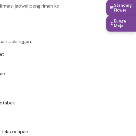
Standing
rmasi jadwal pengiriman ke
🌸
Flower
Bunga
🌷
Meja
buan pelanggan:
rat
uan
detabek
n teks ucapan