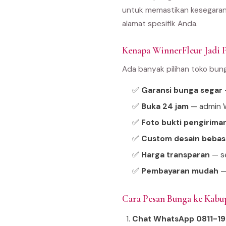
untuk memastikan kesegaran
alamat spesifik Anda.
Kenapa WinnerFleur Jadi P
Ada banyak pilihan toko bun
✅
Garansi bunga segar
—
✅
Buka 24 jam
— admin W
✅
Foto bukti pengirima
✅
Custom desain bebas
✅
Harga transparan
— se
✅
Pembayaran mudah
—
Cara Pesan Bunga ke Kabu
Chat WhatsApp 0811-1