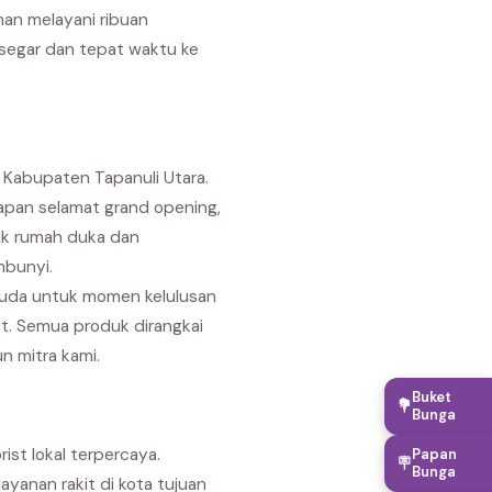
man melayani ribuan
 segar dan tepat waktu ke
 Kabupaten Tapanuli Utara.
capan selamat grand opening,
uk rumah duka dan
mbunyi.
suda untuk momen kelulusan
it. Semua produk dirangkai
n mitra kami.
Buket
💐
Bunga
ist lokal terpercaya.
Papan
🪧
Bunga
layanan rakit di kota tujuan