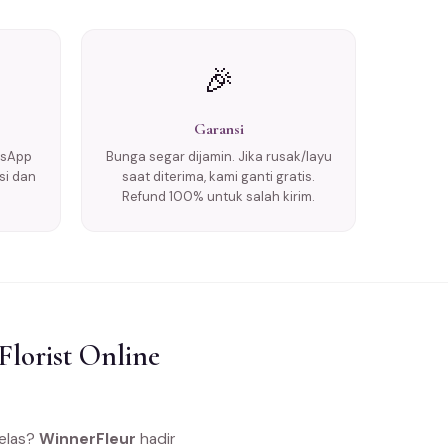
🎉
Garansi
tsApp
Bunga segar dijamin. Jika rusak/layu
si dan
saat diterima, kami ganti gratis.
Refund 100% untuk salah kirim.
lorist Online
jelas?
WinnerFleur
hadir