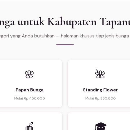
unga untuk Kabupaten Tapanu
tegori yang Anda butuhkan — halaman khusus tiap jenis bunga
🌸
🌺
Papan Bunga
Standing Flower
Mulai Rp 450.000
Mulai Rp 350.000
🍎
🎓