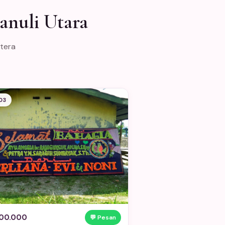
anuli Utara
atera
03
00.000
💬 Pesan