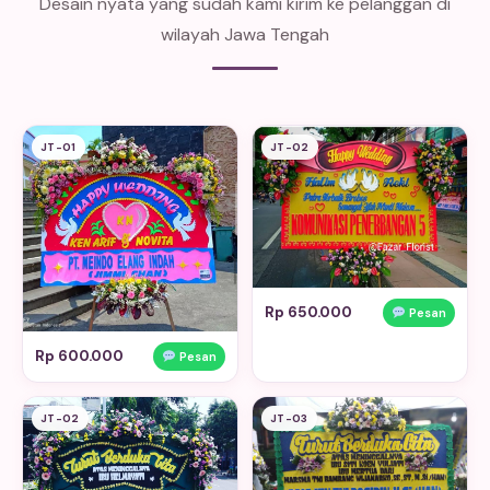
Desain nyata yang sudah kami kirim ke pelanggan di
wilayah Jawa Tengah
JT-01
JT-02
Rp 650.000
Pesan
Rp 600.000
Pesan
JT-02
JT-03