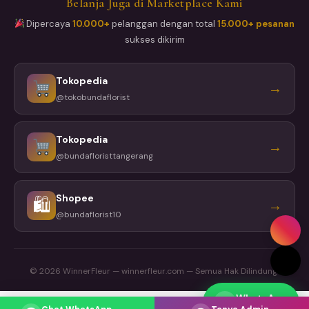
Belanja Juga di Marketplace Kami
Dipercaya
10.000+
pelanggan dengan total
15.000+ pesanan
sukses dikirim
Tokopedia
→
@tokobundaflorist
Tokopedia
→
@bundafloristtangerang
Shopee
🛍
→
@bundaflorist10
© 2026 WinnerFleur — winnerfleur.com — Semua Hak Dilindungi
WhatsApp
Respons cepat