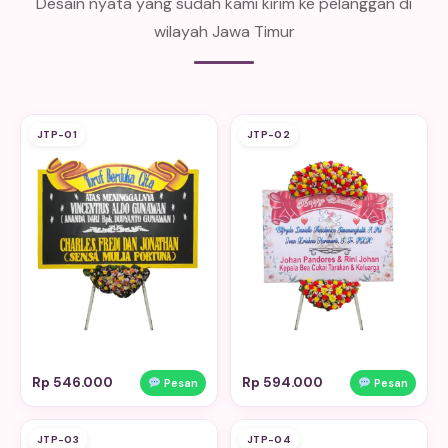
Desain nyata yang sudah kami kirim ke pelanggan di
wilayah Jawa Timur
JTP-01
JTP-02
Rp 546.000
Rp 594.000
Pesan
Pesan
JTP-03
JTP-04