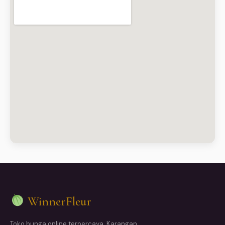
WinnerFleur
Toko bunga online terpercaya. Karangan