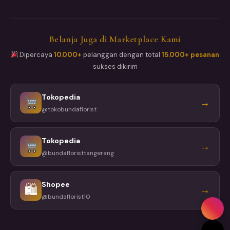
Belanja Juga di Marketplace Kami
Dipercaya
10.000+
pelanggan dengan total
15.000+ pesanan
sukses dikirim
Tokopedia
→
@tokobundaflorist
Tokopedia
→
@bundafloristtangerang
Shopee
🛍
→
@bundaflorist10