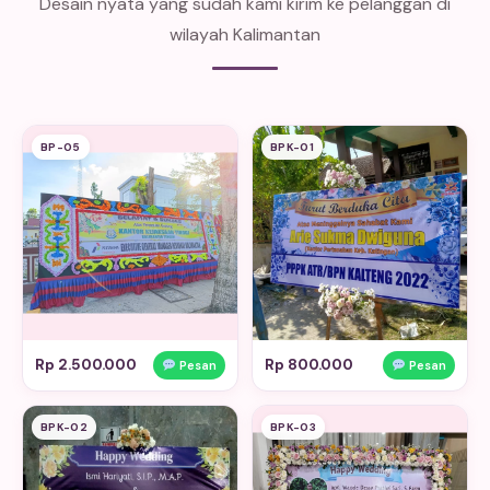
Desain nyata yang sudah kami kirim ke pelanggan di
wilayah Kalimantan
BP-05
BPK-01
Rp 2.500.000
Rp 800.000
Pesan
Pesan
BPK-02
BPK-03