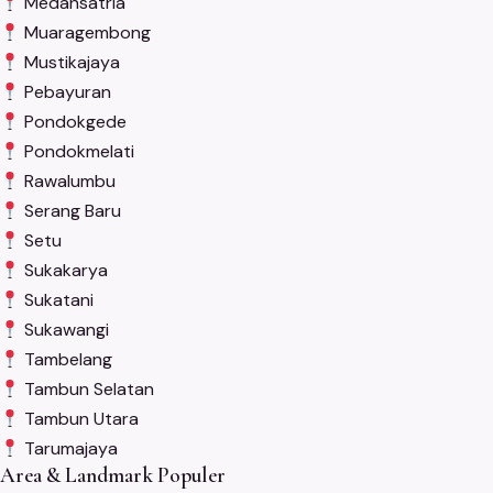
Medansatria
Muaragembong
Mustikajaya
Pebayuran
Pondokgede
Pondokmelati
Rawalumbu
Serang Baru
Setu
Sukakarya
Sukatani
Sukawangi
Tambelang
Tambun Selatan
Tambun Utara
Tarumajaya
Area & Landmark Populer