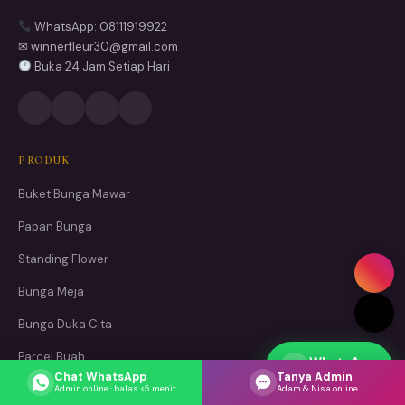
WhatsApp: 08111919922
✉ winnerfleur30@gmail.com
Buka 24 Jam Setiap Hari
PRODUK
Buket Bunga Mawar
Papan Bunga
Standing Flower
Bunga Meja
Bunga Duka Cita
Parcel Buah
WhatsApp
Respons cepat
Chat WhatsApp
Tanya Admin
Dekorasi Bunga
Admin online · balas <5 menit
Adam & Nisa online