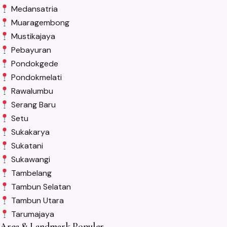
Medansatria
Muaragembong
Mustikajaya
Pebayuran
Pondokgede
Pondokmelati
Rawalumbu
Serang Baru
Setu
Sukakarya
Sukatani
Sukawangi
Tambelang
Tambun Selatan
Tambun Utara
Tarumajaya
Area & Landmark Populer