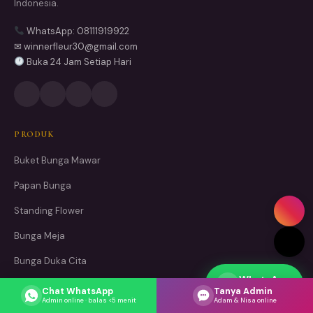
Indonesia.
WhatsApp: 08111919922
✉ winnerfleur30@gmail.com
Buka 24 Jam Setiap Hari
PRODUK
Buket Bunga Mawar
Papan Bunga
Standing Flower
Bunga Meja
Bunga Duka Cita
WhatsApp
Parcel Buah
Respons cepat
Chat WhatsApp
Tanya Admin
Admin online · balas <5 menit
Adam & Nisa online
Dekorasi Bunga