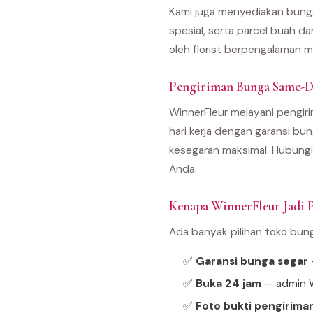
Kami juga menyediakan bunga
spesial, serta parcel buah d
oleh florist berpengalaman m
Pengiriman Bunga Same-D
WinnerFleur melayani pengiri
hari kerja dengan garansi bun
kesegaran maksimal. Hubungi
Anda.
Kenapa WinnerFleur Jadi P
Ada banyak pilihan toko bun
✅
Garansi bunga segar
—
✅
Buka 24 jam
— admin W
✅
Foto bukti pengirima