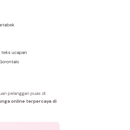
detabek
n teks ucapan
Gorontalo
uan pelanggan puas di
unga online terpercaya di