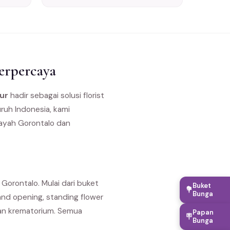
erpercaya
ur
hadir sebagai solusi florist
ruh Indonesia, kami
layah Gorontalo dan
orontalo. Mulai dari buket
Buket
💐
Bunga
nd opening, standing flower
dan krematorium. Semua
Papan
🪧
Bunga