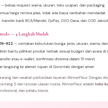
— bebas request warna, ukuran, teks ucapan, dan packaging
mua harga tertera jelas, tidak ada biaya tambahan mendadak
 transfer bank BCA/Mandiri, GoPay, OVO, Dana, dan COD Jabo
ontalo — 4 Langkah Mudah
919-922
— ceritakan kebutuhan bunga: jenis, ukuran, warna, da
min bantu pilihkan produk terbaik sesuai budget dan acara di 
ansfer atau e-wallet, konfirmasi diterima dalam 15 menit
tar langsung ke alamat tujuan di Gorontalo dengan aman
karang dan rasakan perbedaan layanan WinnerFleur. Dengan rib
 bintang 5 dari ratusan ulasan nyata, WinnerFleur adalah
toko b
profesional, dan pelaku bisnis.