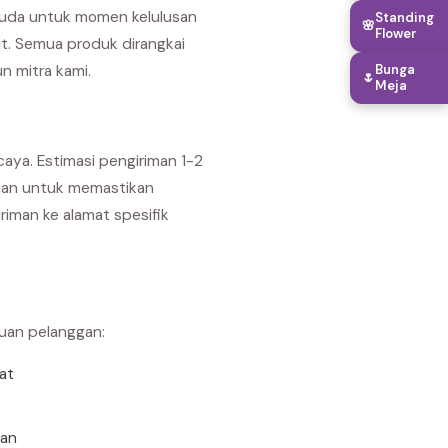
suda untuk momen kelulusan
Standing
🌸
Flower
it. Semua produk dirangkai
n mitra kami.
Bunga
🌷
Meja
caya. Estimasi pengiriman 1-2
ujuan untuk memastikan
iman ke alamat spesifik
buan pelanggan:
rat
uan