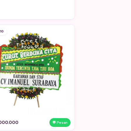
10
.000.000
💬 Pesan