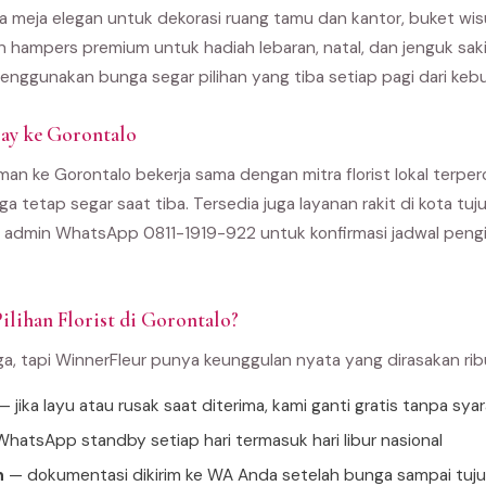
 meja elegan untuk dekorasi ruang tamu dan kantor, buket wi
an hampers premium untuk hadiah lebaran, natal, dan jenguk sak
enggunakan bunga segar pilihan yang tiba setiap pagi dari kebu
ay ke Gorontalo
man ke Gorontalo bekerja sama dengan mitra florist lokal terper
ga tetap segar saat tiba. Tersedia juga layanan rakit di kota t
 admin WhatsApp 0811-1919-922 untuk konfirmasi jadwal pengir
ilihan Florist di Gorontalo?
ga, tapi WinnerFleur punya keunggulan nyata yang dirasakan ri
 jika layu atau rusak saat diterima, kami ganti gratis tanpa sya
hatsApp standby setiap hari termasuk hari libur nasional
n
— dokumentasi dikirim ke WA Anda setelah bunga sampai tuj