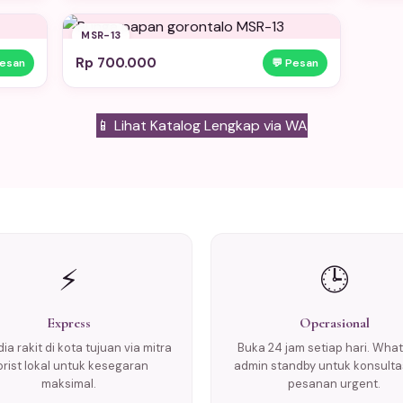
MSR-13
Rp 700.000
Pesan
💬 Pesan
📱 Lihat Katalog Lengkap via WA
⚡
🕒
Express
Operasional
ia rakit di kota tujuan via mitra
Buka 24 jam setiap hari. Wha
lorist lokal untuk kesegaran
admin standby untuk konsulta
maksimal.
pesanan urgent.