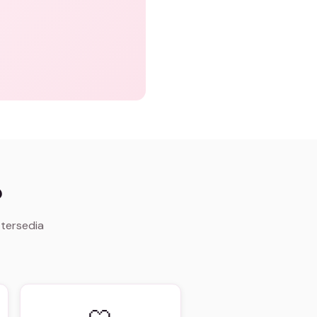
o
 tersedia