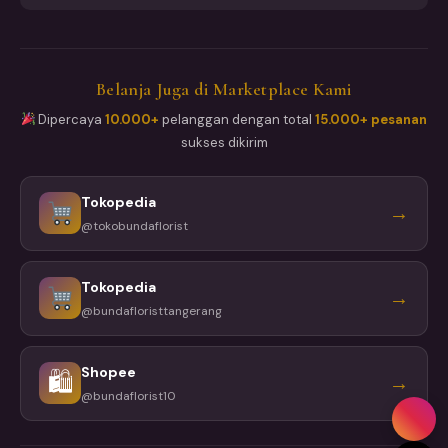
Belanja Juga di Marketplace Kami
Dipercaya
10.000+
pelanggan dengan total
15.000+ pesanan
sukses dikirim
Tokopedia
→
@tokobundaflorist
Tokopedia
→
@bundafloristtangerang
Shopee
🛍
→
@bundaflorist10