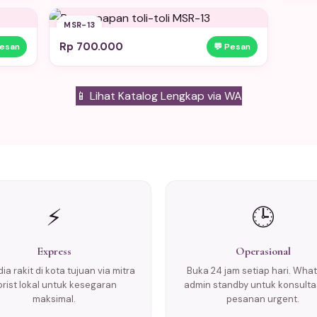
MSR-13
Rp 700.000
Pesan
💬 Pesan
📱 Lihat Katalog Lengkap via WA
⚡
🕒
Express
Operasional
ia rakit di kota tujuan via mitra
Buka 24 jam setiap hari. Wha
lorist lokal untuk kesegaran
admin standby untuk konsulta
maksimal.
pesanan urgent.