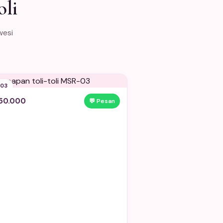
oli
wesi
03
50.000
💬 Pesan