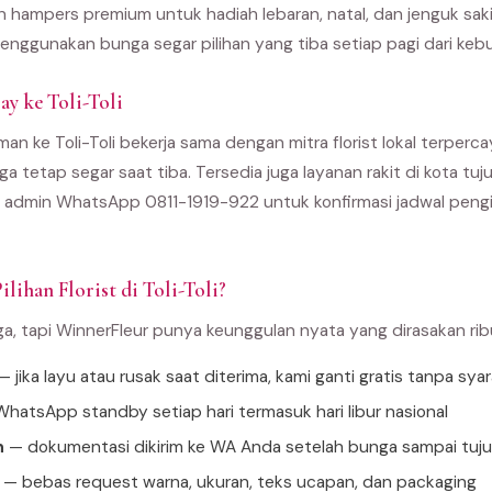
an hampers premium untuk hadiah lebaran, natal, dan jenguk sak
enggunakan bunga segar pilihan yang tiba setiap pagi dari kebu
y ke Toli-Toli
an ke Toli-Toli bekerja sama dengan mitra florist lokal terperca
ga tetap segar saat tiba. Tersedia juga layanan rakit di kota t
 admin WhatsApp 0811-1919-922 untuk konfirmasi jadwal pengir
lihan Florist di Toli-Toli?
ga, tapi WinnerFleur punya keunggulan nyata yang dirasakan ri
 jika layu atau rusak saat diterima, kami ganti gratis tanpa sya
hatsApp standby setiap hari termasuk hari libur nasional
n
— dokumentasi dikirim ke WA Anda setelah bunga sampai tuj
— bebas request warna, ukuran, teks ucapan, dan packaging