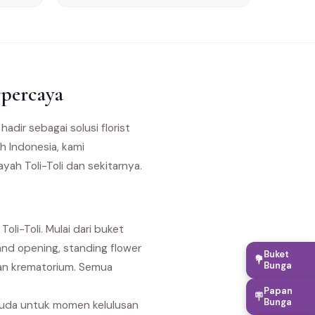
rpercaya
hadir sebagai solusi florist
h Indonesia, kami
yah Toli-Toli dan sekitarnya.
li-Toli. Mulai dari buket
nd opening, standing flower
Buket
💐
Bunga
dan krematorium. Semua
Papan
🪧
Bunga
suda untuk momen kelulusan