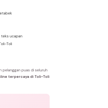
detabek
n teks ucapan
li-Toli
n pelanggan puas di seluruh
ine terpercaya di Toli-Toli