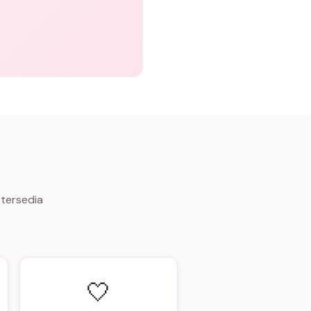
 tersedia
🤍