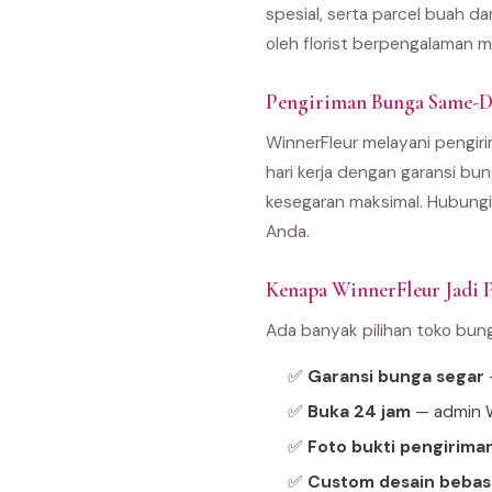
spesial, serta parcel buah d
oleh florist berpengalaman m
Pengiriman Bunga Same-Da
WinnerFleur melayani pengirim
hari kerja dengan garansi bun
kesegaran maksimal. Hubungi
Anda.
Kenapa WinnerFleur Jadi Pi
Ada banyak pilihan toko bun
✅
Garansi bunga segar
—
✅
Buka 24 jam
— admin W
✅
Foto bukti pengirima
✅
Custom desain bebas