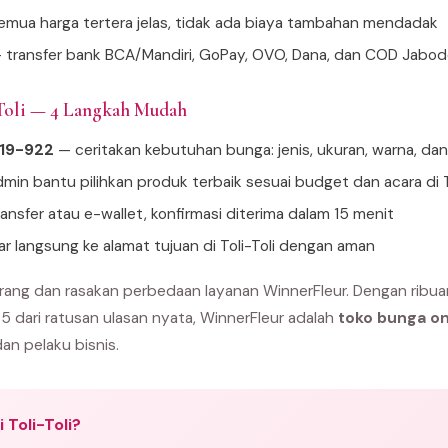
mua harga tertera jelas, tidak ada biaya tambahan mendadak
 transfer bank BCA/Mandiri, GoPay, OVO, Dana, dan COD Jabo
-Toli — 4 Langkah Mudah
919-922
— ceritakan kebutuhan bunga: jenis, ukuran, warna, da
min bantu pilihkan produk terbaik sesuai budget dan acara di To
ansfer atau e-wallet, konfirmasi diterima dalam 15 menit
ar langsung ke alamat tujuan di Toli-Toli dengan aman
arang dan rasakan perbedaan layanan WinnerFleur. Dengan ribua
 5 dari ratusan ulasan nyata, WinnerFleur adalah
toko bunga onl
dan pelaku bisnis.
 Toli-Toli?