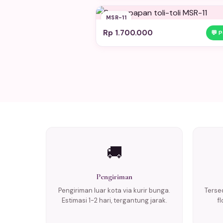
MSR-11
Rp 1.700.000
💬 
🚚
Pengiriman
Pengiriman luar kota via kurir bunga.
Tersed
Estimasi 1-2 hari, tergantung jarak.
f