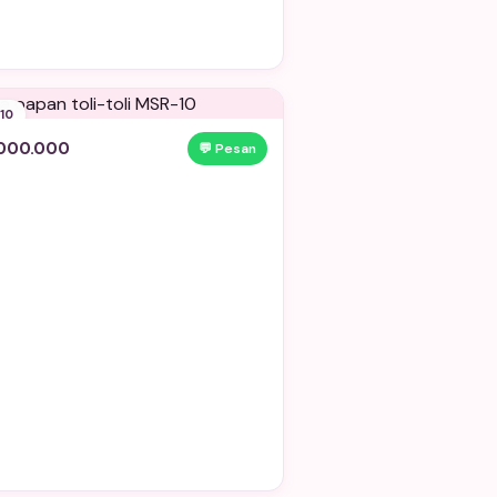
10
.000.000
💬 Pesan