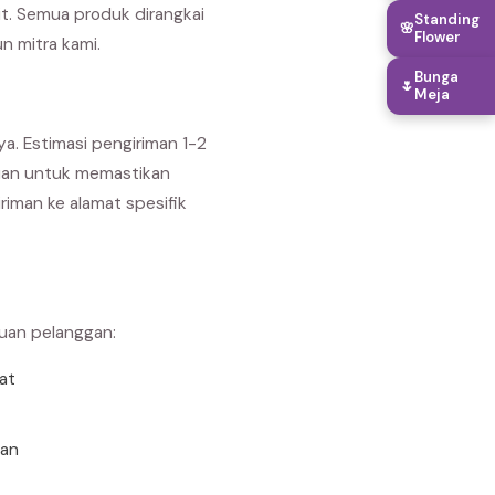
it. Semua produk dirangkai
Standing
🌸
Flower
n mitra kami.
Bunga
🌷
Meja
ya. Estimasi pengiriman 1-2
ujuan untuk memastikan
iman ke alamat spesifik
buan pelanggan:
rat
uan