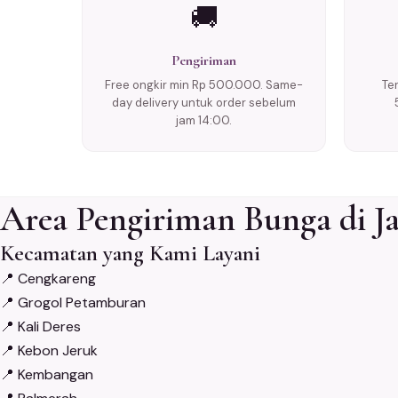
🚚
Pengiriman
Free ongkir min Rp 500.000. Same-
Te
day delivery untuk order sebelum
jam 14:00.
Area Pengiriman Bunga di Ja
Kecamatan yang Kami Layani
📍
Cengkareng
📍
Grogol Petamburan
📍
Kali Deres
📍
Kebon Jeruk
📍
Kembangan