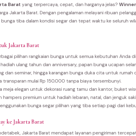
rta Barat
yang terpercaya, cepat, dan harganya jelas?
Winner
 warga Jakarta Barat. Dengan pengalaman melayani ribuan pelangg
bunga tiba dalam kondisi segar dan tepat waktu ke seluruh wil
uk Jakarta Barat
agai pilihan rangkaian bunga untuk semua kebutuhan Anda di Ja
hadiah ulang tahun dan anniversary, papan bunga ucapan sela
ng dan seminar, hingga karangan bunga duka cita untuk rumah 
 transparan mulai Rp 150.000 tanpa biaya tersembunyi.
 meja elegan untuk dekorasi ruang tamu dan kantor, buket wi
an hampers premium untuk hadiah lebaran, natal, dan jenguk sak
enggunakan bunga segar pilihan yang tiba setiap pagi dari kebu
y ke Jakarta Barat
bodetabek, Jakarta Barat mendapat layanan pengiriman tercepa