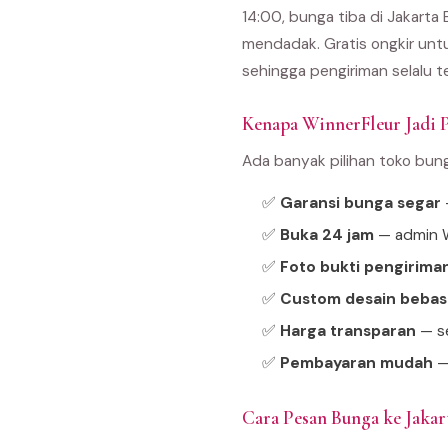
14:00, bunga tiba di Jakarta
mendadak. Gratis ongkir untu
sehingga pengiriman selalu t
Kenapa WinnerFleur Jadi Pi
Ada banyak pilihan toko bun
✅
Garansi bunga segar
—
✅
Buka 24 jam
— admin W
✅
Foto bukti pengirima
✅
Custom desain bebas
✅
Harga transparan
— se
✅
Pembayaran mudah
—
Cara Pesan Bunga ke Jaka