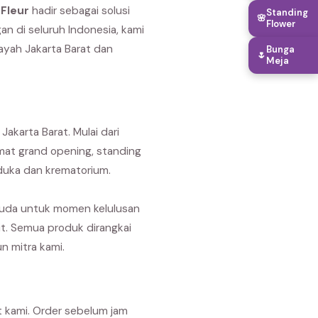
Fleur
hadir sebagai solusi
Standing
🌸
Flower
an di seluruh Indonesia, kami
ayah Jakarta Barat dan
Bunga
🌷
Meja
karta Barat. Mulai dari
mat grand opening, standing
duka dan krematorium.
suda untuk momen kelulusan
it. Semua produk dirangkai
n mitra kami.
t kami. Order sebelum jam