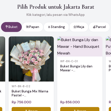
Pilih Produk untuk Jakarta Barat
Klik kategori, lalu pesan via WhatsApp
💐
Buket
🌺
Papan
🌷
Standing
🌼
Meja
🍎
Parcel
WF-BK-C-01
W
Buket Bunga Lily dan
B
Mawar -...
P
WF-BK-B-02
k
Buket Bunga Mix Warna
Pastel -...
Rp 756.000
Rp 856.000
R
📱 Pesan
📱 Pesan