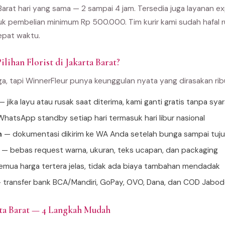
 Barat hari yang sama — 2 sampai 4 jam. Tersedia juga layanan 
k pembelian minimum Rp 500.000. Tim kurir kami sudah hafal ru
epat waktu.
lihan Florist di Jakarta Barat?
ga, tapi WinnerFleur punya keunggulan nyata yang dirasakan ri
 jika layu atau rusak saat diterima, kami ganti gratis tanpa sya
hatsApp standby setiap hari termasuk hari libur nasional
n
— dokumentasi dikirim ke WA Anda setelah bunga sampai tuj
— bebas request warna, ukuran, teks ucapan, dan packaging
mua harga tertera jelas, tidak ada biaya tambahan mendadak
 transfer bank BCA/Mandiri, GoPay, OVO, Dana, dan COD Jabo
rta Barat — 4 Langkah Mudah