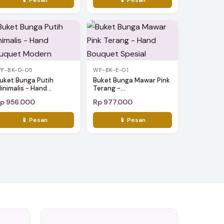
F-BK-D-05
WF-BK-E-01
uket Bunga Putih
Buket Bunga Mawar Pink
inimalis - Hand...
Terang -...
p 956.000
Rp 977.000
📱 Pesan
📱 Pesan