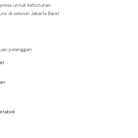
express untuk kebutuhan
te di seluruh Jakarta Barat
buan pelanggan:
rat
uan
detabek