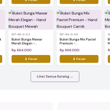
WF-BK-D-03
WF-BK-D-04
W
k
Buket Bunga Mawar
Buket Bunga Mix Pastel
B
Merah Elegan -...
Premium -...
M
Rp 964.000
Rp 966.000
R
📱 Pesan
📱 Pesan
Lihat Semua Katalog →