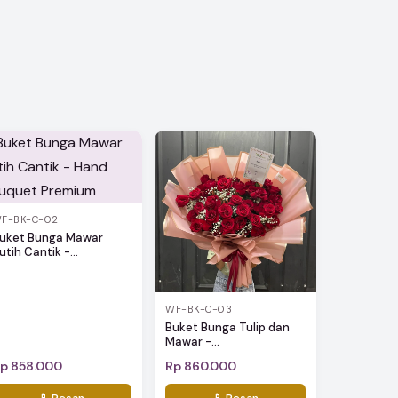
F-BK-C-02
uket Bunga Mawar
utih Cantik -...
WF-BK-C-03
Buket Bunga Tulip dan
Mawar -...
p 858.000
Rp 860.000
📱 Pesan
📱 Pesan