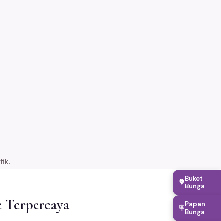
ik.
Buket
💐
Bunga
e Terpercaya
Papan
🪧
Bunga