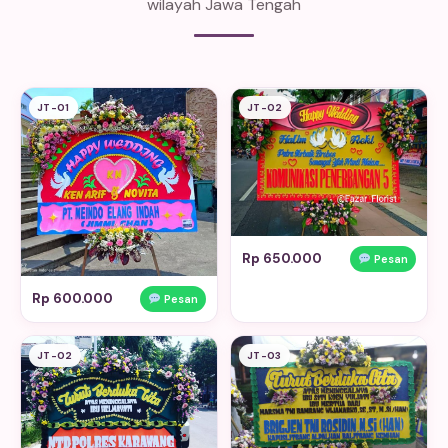
wilayah Jawa Tengah
JT-01
JT-02
Rp 650.000
Pesan
Rp 600.000
Pesan
JT-02
JT-03