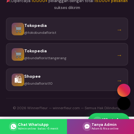
Dipercaya
10.000+
pelanggan dengan total
15.000+ pesanan
sukses dikirim
Tokopedia
→
@tokobundaflorist
Tokopedia
→
@bundafloristtangerang
Shopee
🛍
→
@bundaflorist10
© 2026 WinnerFleur — winnerfleur.com — Semua Hak Dilindungi
WhatsApp
Respons cepat
Chat WhatsApp
Tanya Admin
Admin online · balas <5 menit
Adam & Nisa online