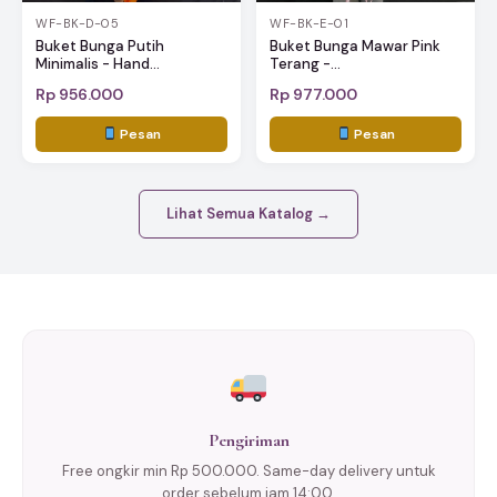
WF-BK-D-05
WF-BK-E-01
Buket Bunga Putih
Buket Bunga Mawar Pink
Minimalis - Hand...
Terang -...
Rp 956.000
Rp 977.000
Pesan
Pesan
Lihat Semua Katalog →
Pengiriman
Free ongkir min Rp 500.000. Same-day delivery untuk
order sebelum jam 14:00.