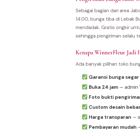
Sebagai bagian dari area Ja
14:00, bunga tiba di Lebak B
mendadak. Gratis ongkir unt
sehingga pengiriman selalu t
Kenapa WinnerFleur Jadi P
Ada banyak pilihan toko bun
Garansi bunga segar
Buka 24 jam
— admin W
Foto bukti pengirima
Custom desain beba
Harga transparan
— s
Pembayaran mudah
—