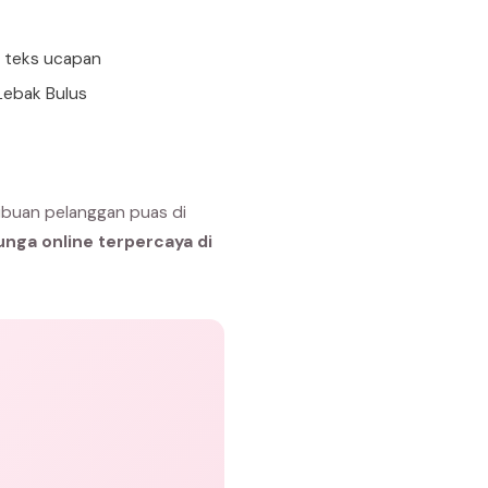
n teks ucapan
Lebak Bulus
ibuan pelanggan puas di
unga online terpercaya di