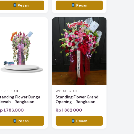
Pesan
Pesan
WF-SF-G-01
F-SF-F-01
Standing Flower Grand
tanding Flower Bunga
Opening - Rangkaian...
ewah - Rangkaian...
p 1.786.000
Rp 1.882.000
Pesan
Pesan