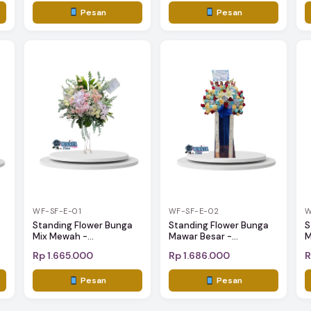
Pesan
Pesan
WF-SF-E-01
WF-SF-E-02
W
Standing Flower Bunga
Standing Flower Bunga
S
Mix Mewah -...
Mawar Besar -...
M
Rp 1.665.000
Rp 1.686.000
R
Pesan
Pesan