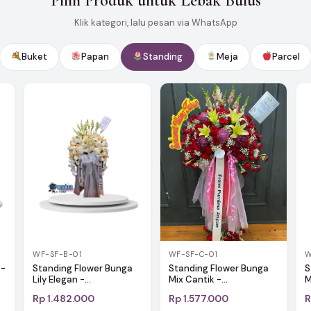
Pilih Produk untuk Lebak Bulus
Klik kategori, lalu pesan via WhatsApp
Buket
Papan
Standing
Meja
Parcel
WF-SF-C-01
WF-SF-B-01
W
Standing Flower Bunga
 -
Standing Flower Bunga
S
Mix Cantik -...
Lily Elegan -...
M
Rp 1.482.000
Rp 1.577.000
R