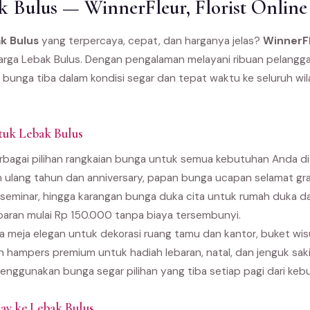
 Bulus — WinnerFleur, Florist Online
k Bulus
yang terpercaya, cepat, dan harganya jelas?
WinnerF
 warga Lebak Bulus. Dengan pengalaman melayani ribuan pelangga
 bunga tiba dalam kondisi segar dan tepat waktu ke seluruh wi
tuk Lebak Bulus
bagai pilihan rangkaian bunga untuk semua kebutuhan Anda di L
 ulang tahun dan anniversary, papan bunga ucapan selamat gra
seminar, hingga karangan bunga duka cita untuk rumah duka 
paran mulai Rp 150.000 tanpa biaya tersembunyi.
 meja elegan untuk dekorasi ruang tamu dan kantor, buket wi
an hampers premium untuk hadiah lebaran, natal, dan jenguk sak
enggunakan bunga segar pilihan yang tiba setiap pagi dari kebu
y ke Lebak Bulus