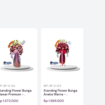
F-SF-C-02
WF-SF-C-03
tanding Flower Bunga
Standing Flower Bunga
awar Premium -...
Aneka Warna -...
p 1.572.000
Rp 1.565.000