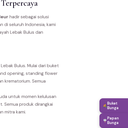
 Terpercaya
leur
hadir sebagai solusi
n di seluruh Indonesia, kami
layah Lebak Bulus dan
ebak Bulus. Mulai dari buket
nd opening, standing flower
dan krematorium. Semua
suda untuk momen kelulusan
Buket
it. Semua produk dirangkai
Bunga
n mitra kami.
Papan
Bunga