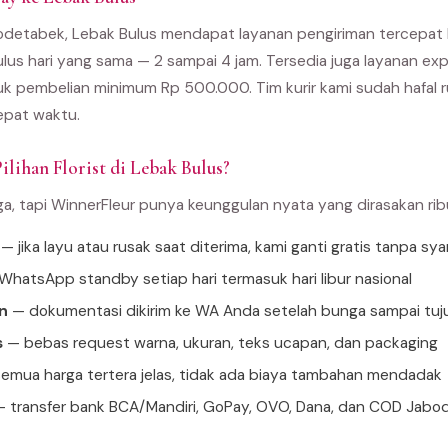
bodetabek, Lebak Bulus mendapat layanan pengiriman tercepat 
ulus hari yang sama — 2 sampai 4 jam. Tersedia juga layanan e
uk pembelian minimum Rp 500.000. Tim kurir kami sudah hafal r
epat waktu.
ilihan Florist di Lebak Bulus?
ga, tapi WinnerFleur punya keunggulan nyata yang dirasakan ri
— jika layu atau rusak saat diterima, kami ganti gratis tanpa sya
hatsApp standby setiap hari termasuk hari libur nasional
n
— dokumentasi dikirim ke WA Anda setelah bunga sampai tuj
s
— bebas request warna, ukuran, teks ucapan, dan packaging
emua harga tertera jelas, tidak ada biaya tambahan mendadak
 transfer bank BCA/Mandiri, GoPay, OVO, Dana, dan COD Jabo