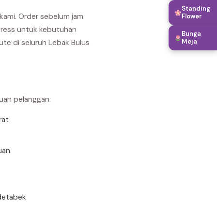
Standing
kami. Order sebelum jam
Flower
xpress untuk kebutuhan
Bunga
Meja
ute di seluruh Lebak Bulus
buan pelanggan:
rat
uan
detabek