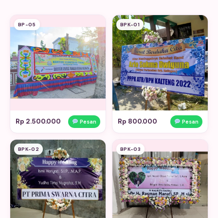
BP-05
BPK-01
Rp 2.500.000
Rp 800.000
Pesan
Pesan
BPK-02
BPK-03