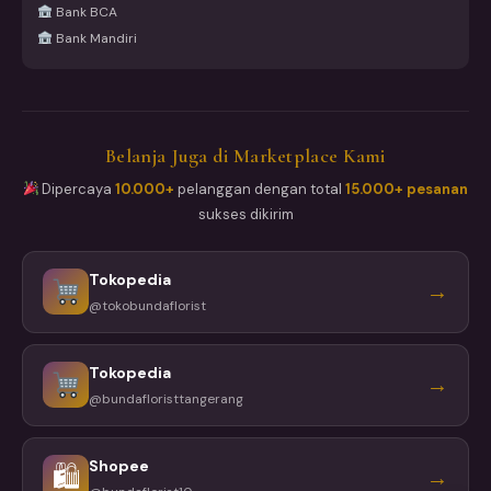
Bank BCA
Bank Mandiri
Belanja Juga di Marketplace Kami
Dipercaya
10.000+
pelanggan dengan total
15.000+ pesanan
sukses dikirim
Tokopedia
→
@tokobundaflorist
Tokopedia
→
@bundafloristtangerang
Shopee
🛍
→