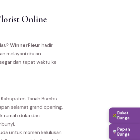
orist Online
elas?
WinnerFleur
hadir
an melayani ribuan
 segar dan tepat waktu ke
di Kabupaten Tanah Bumbu.
capan selamat grand opening,
Buket
uk rumah duka dan
Bunga
mbunyi.
Papan
suda untuk momen kelulusan
Bunga