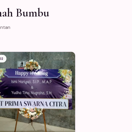
anah Bumbu
antan
02