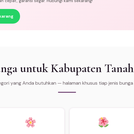
man cepat, garansi segar. Hubungi kami sekarang!
karang
Bunga untuk Kabupaten Tana
tegori yang Anda butuhkan — halaman khusus tiap jenis bunga