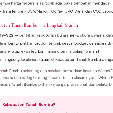
emua harga tertera jelas, tidak ada biaya tambahan mendadak
 transfer bank BCA/Mandiri, GoPay, OVO, Dana, dan COD Jabo
upaten Tanah Bumbu — 4 Langkah Mudah
919-922
— ceritakan kebutuhan bunga: jenis, ukuran, warna, da
min bantu pilihkan produk terbaik sesuai budget dan acara d
ansfer atau e-wallet, konfirmasi diterima dalam 15 menit
tar langsung ke alamat tujuan di Kabupaten Tanah Bumbu deng
anah Bumbu sekarang dan rasakan perbedaan layanan WinnerFl
donesia dan rating bintang 5 dari ratusan ulasan nyata, Winner
upaten Tanah Bumbu
pilihan keluarga, profesional, dan pelaku bi
di Kabupaten Tanah Bumbu?