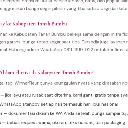
an hampers premium untuk hadiah lebaran, natal, dan jenguk sak
enggunakan bunga segar pilihan yang tiba setiap pagi dari kebu
ay ke Kabupaten Tanah Bumbu
man ke Kabupaten Tanah Bumbu bekerja sama dengan mitra floris
gan garansi bunga tetap segar saat tiba. Tersedia juga layanan r
al. Hubungi admin WhatsApp 0811-1919-922 untuk konfirmasi 
ilihan Florist di Kabupaten Tanah Bumbu?
ga, tapi WinnerFleur punya keunggulan nyata yang dirasakan ri
— jika layu atau rusak saat diterima, kami ganti gratis tanpa sya
hatsApp standby setiap hari termasuk hari libur nasional
n
— dokumentasi dikirim ke WA Anda setelah bunga sampai tuj
s
— bebas request warna, ukuran, teks ucapan, dan packaging