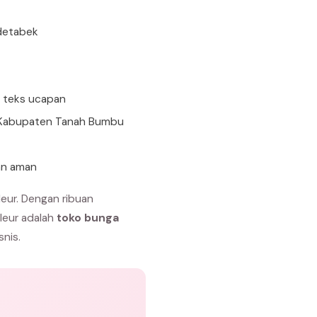
detabek
n teks ucapan
i Kabupaten Tanah Bumbu
an aman
eur. Dengan ribuan
Fleur adalah
toko bunga
snis.