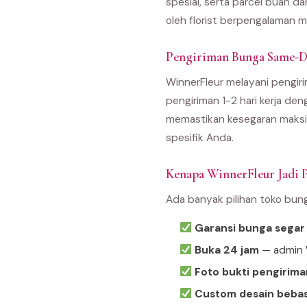
spesial, serta parcel buah d
oleh florist berpengalaman m
Pengiriman Bunga Same-D
WinnerFleur melayani pengiri
pengiriman 1-2 hari kerja den
memastikan kesegaran maksim
spesifik Anda.
Kenapa WinnerFleur Jadi P
Ada banyak pilihan toko bun
Garansi bunga segar
Buka 24 jam
— admin W
Foto bukti pengirima
Custom desain beba