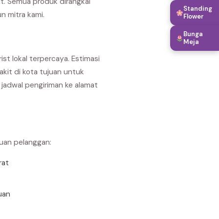
it. Semua produk dirangkai
Standing
n mitra kami.
Flower
Bunga
Meja
t lokal terpercaya. Estimasi
akit di kota tujuan untuk
jadwal pengiriman ke alamat
buan pelanggan:
rat
uan