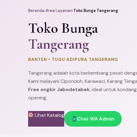
Beranda
›
Area Layanan
›
Toko Bunga Tangerang
Toko Bunga
Tangerang
BANTEN • TUGU ADIPURA TANGERANG
Tangerang adalah kota berkembang pesat denga
Kami melayani
Cipondoh
,
Karawaci
, Karang Teng
Free ongkir Jabodetabek
, ideal untuk kondan
opening.
Lihat Katalog
Chat WA Admin