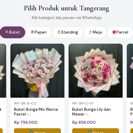
Pilih Produk untuk Tangerang
Klik kategori, lalu pesan via WhatsApp
Buket
Papan
Standing
Meja
Parcel
WF-BK-B-02
WF-BK-C-01
W
k
Buket Bunga Mix Warna
Buket Bunga Lily dan
B
Pastel -...
Mawar -...
P
Rp 756.000
Rp 856.000
R
Pesan
Pesan