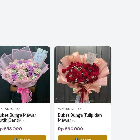
F-BK-C-02
WF-BK-C-03
uket Bunga Mawar
Buket Bunga Tulip dan
utih Cantik -...
Mawar -...
p 858.000
Rp 860.000
Pesan
Pesan