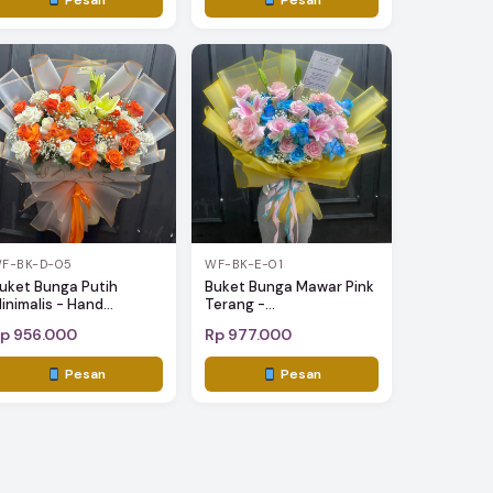
F-BK-D-05
WF-BK-E-01
uket Bunga Putih
Buket Bunga Mawar Pink
inimalis - Hand...
Terang -...
p 956.000
Rp 977.000
Pesan
Pesan