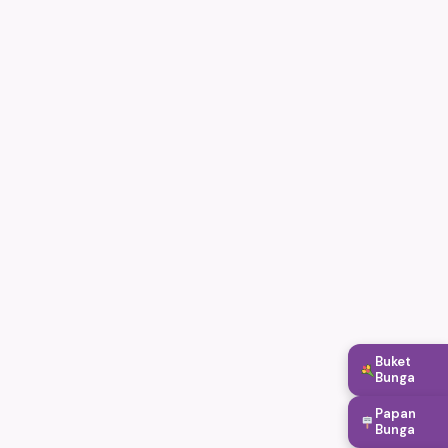
Buket
Bunga
Papan
Bunga