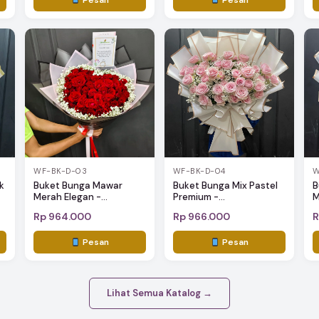
WF-BK-D-03
WF-BK-D-04
W
k
Buket Bunga Mawar
Buket Bunga Mix Pastel
B
Merah Elegan -...
Premium -...
M
Rp 964.000
Rp 966.000
R
Pesan
Pesan
Lihat Semua Katalog →