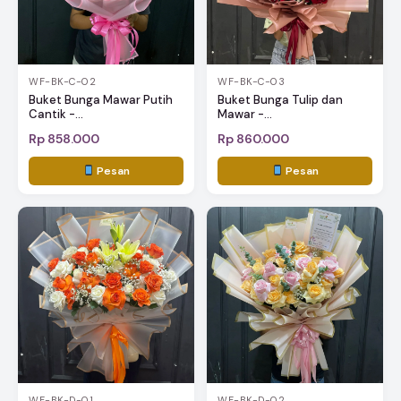
WF-BK-C-02
WF-BK-C-03
Buket Bunga Mawar Putih
Buket Bunga Tulip dan
Cantik -...
Mawar -...
Rp 858.000
Rp 860.000
Pesan
Pesan
WF-BK-D-01
WF-BK-D-02