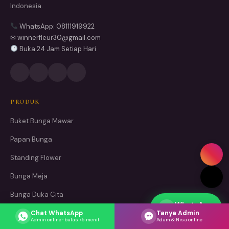
Indonesia.
WhatsApp: 08111919922
✉ winnerfleur30@gmail.com
Buka 24 Jam Setiap Hari
PRODUK
Buket Bunga Mawar
Papan Bunga
Standing Flower
Bunga Meja
Bunga Duka Cita
WhatsApp
Respons cepat
Parcel Buah
Chat WhatsApp
Tanya Admin
Admin online · balas <5 menit
Adam & Nisa online