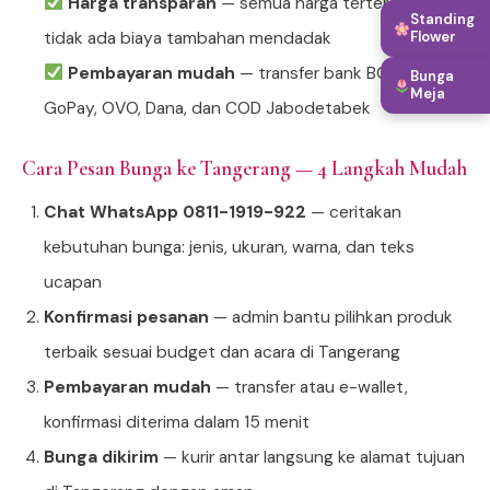
Harga transparan
— semua harga tertera jelas,
Standing
tidak ada biaya tambahan mendadak
Flower
Pembayaran mudah
— transfer bank BCA/Mandiri,
Bunga
Meja
GoPay, OVO, Dana, dan COD Jabodetabek
Cara Pesan Bunga ke Tangerang — 4 Langkah Mudah
Chat WhatsApp 0811-1919-922
— ceritakan
kebutuhan bunga: jenis, ukuran, warna, dan teks
ucapan
Konfirmasi pesanan
— admin bantu pilihkan produk
terbaik sesuai budget dan acara di Tangerang
Pembayaran mudah
— transfer atau e-wallet,
konfirmasi diterima dalam 15 menit
Bunga dikirim
— kurir antar langsung ke alamat tujuan