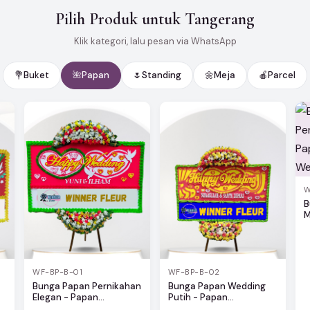
Pilih Produk untuk Tangerang
Klik kategori, lalu pesan via WhatsApp
💐
Buket
🌺
Papan
🌷
Standing
🌼
Meja
🍎
Parcel
W
B
M
WF-BP-B-01
WF-BP-B-02
Bunga Papan Pernikahan
Bunga Papan Wedding
Elegan - Papan...
Putih - Papan...