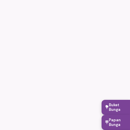
Buket
💐
Bunga
Papan
🪧
Bunga