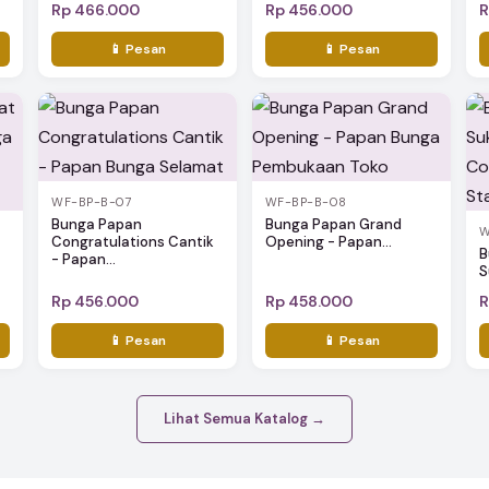
Rp 466.000
Rp 456.000
R
📱 Pesan
📱 Pesan
WF-BP-B-07
WF-BP-B-08
Bunga Papan
Bunga Papan Grand
W
Congratulations Cantik
Opening - Papan...
B
- Papan...
S
Rp 456.000
Rp 458.000
R
📱 Pesan
📱 Pesan
Lihat Semua Katalog →