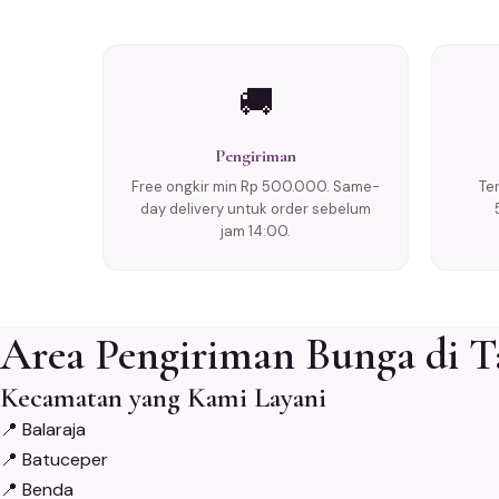
🚚
Pengiriman
Free ongkir min Rp 500.000. Same-
Te
day delivery untuk order sebelum
jam 14:00.
Area Pengiriman Bunga di 
Kecamatan yang Kami Layani
📍
Balaraja
📍
Batuceper
📍
Benda