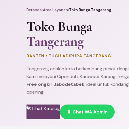
Beranda
›
Area Layanan
›
Toko Bunga Tangerang
Toko Bunga
Tangerang
BANTEN • TUGU ADIPURA TANGERANG
Tangerang adalah kota berkembang pesat denga
Kami melayani
Cipondoh
,
Karawaci
, Karang Teng
Free ongkir Jabodetabek
, ideal untuk kondan
opening.
🌺 Lihat Katalog
📱 Chat WA Admin