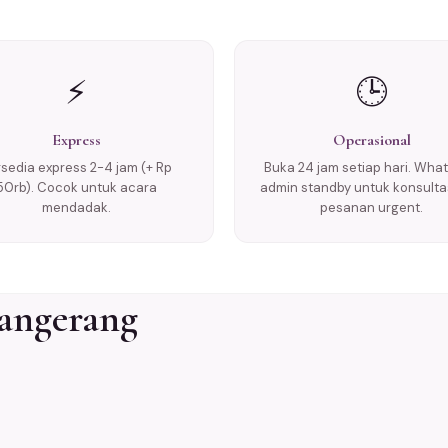
⚡
🕒
Express
Operasional
rsedia express 2-4 jam (+ Rp
Buka 24 jam setiap hari. Wha
50rb). Cocok untuk acara
admin standby untuk konsulta
mendadak.
pesanan urgent.
Tangerang