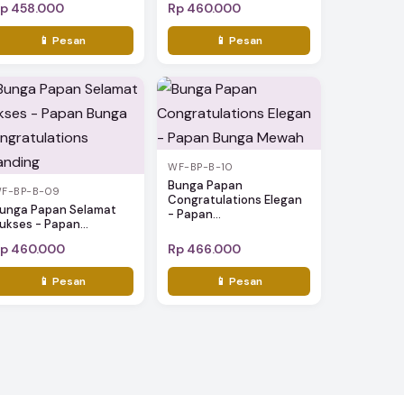
p 458.000
Rp 460.000
📱 Pesan
📱 Pesan
WF-BP-B-10
Bunga Papan
F-BP-B-09
Congratulations Elegan
unga Papan Selamat
- Papan...
ukses - Papan...
p 460.000
Rp 466.000
📱 Pesan
📱 Pesan