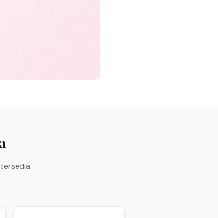
a
 tersedia