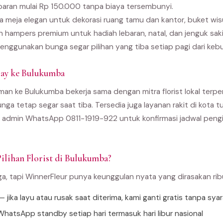
paran mulai Rp 150.000 tanpa biaya tersembunyi.
 meja elegan untuk dekorasi ruang tamu dan kantor, buket wi
an hampers premium untuk hadiah lebaran, natal, dan jenguk sak
enggunakan bunga segar pilihan yang tiba setiap pagi dari kebu
ay ke Bulukumba
man ke Bulukumba bekerja sama dengan mitra florist lokal terper
unga tetap segar saat tiba. Tersedia juga layanan rakit di kota
 admin WhatsApp 0811-1919-922 untuk konfirmasi jadwal pengir
ilihan Florist di Bulukumba?
ga, tapi WinnerFleur punya keunggulan nyata yang dirasakan ri
 jika layu atau rusak saat diterima, kami ganti gratis tanpa sya
hatsApp standby setiap hari termasuk hari libur nasional