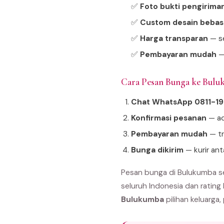
✅
Foto bukti pengirima
✅
Custom desain bebas
✅
Harga transparan
— se
✅
Pembayaran mudah
—
Cara Pesan Bunga ke Bul
Chat WhatsApp 0811-1
Konfirmasi pesanan
— ad
Pembayaran mudah
— tr
Bunga dikirim
— kurir an
Pesan bunga di Bulukumba se
seluruh Indonesia dan rating
Bulukumba
pilihan keluarga,