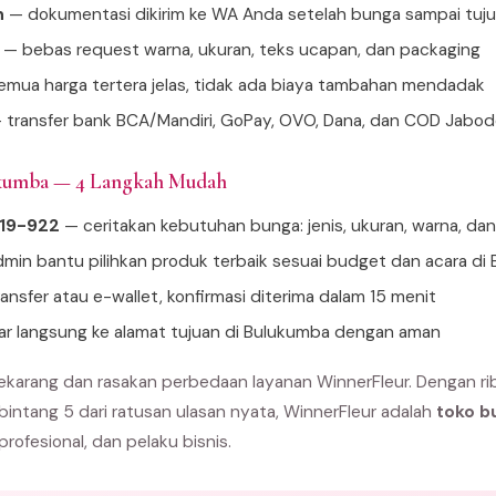
n
— dokumentasi dikirim ke WA Anda setelah bunga sampai tuj
— bebas request warna, ukuran, teks ucapan, dan packaging
mua harga tertera jelas, tidak ada biaya tambahan mendadak
 transfer bank BCA/Mandiri, GoPay, OVO, Dana, dan COD Jabo
ukumba — 4 Langkah Mudah
919-922
— ceritakan kebutuhan bunga: jenis, ukuran, warna, da
min bantu pilihkan produk terbaik sesuai budget dan acara di
ansfer atau e-wallet, konfirmasi diterima dalam 15 menit
tar langsung ke alamat tujuan di Bulukumba dengan aman
karang dan rasakan perbedaan layanan WinnerFleur. Dengan ri
 bintang 5 dari ratusan ulasan nyata, WinnerFleur adalah
toko b
 profesional, dan pelaku bisnis.