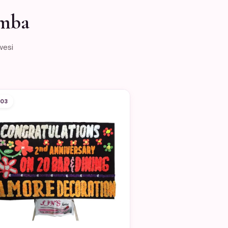
umba
wesi
03