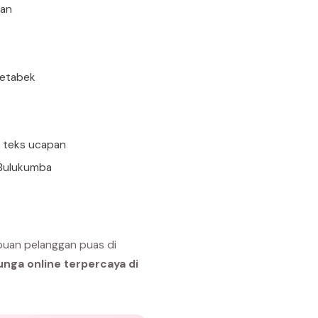
uan
detabek
n teks ucapan
 Bulukumba
buan pelanggan puas di
unga online terpercaya di