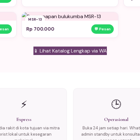
MSR-13
Rp 700.000
Pesan
💬 Pesan
📱 Lihat Katalog Lengkap via WA
⚡
🕒
Express
Operasional
ia rakit di kota tujuan via mitra
Buka 24 jam setiap hari. Wha
lorist lokal untuk kesegaran
admin standby untuk konsulta