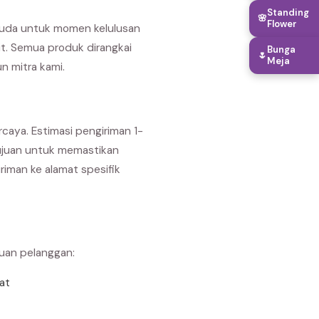
Standing
🌸
Flower
suda untuk momen kelulusan
it. Semua produk dirangkai
Bunga
🌷
Meja
n mitra kami.
caya. Estimasi pengiriman 1-
 tujuan untuk memastikan
iman ke alamat spesifik
buan pelanggan:
rat