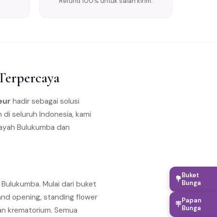
Refund 100% untuk salah kirim.
Terpercaya
eur
hadir sebagai solusi
di seluruh Indonesia, kami
ilayah Bulukumba dan
Buket
💐
Bunga
Bulukumba. Mulai dari buket
nd opening, standing flower
Papan
🪧
Bunga
dan krematorium. Semua