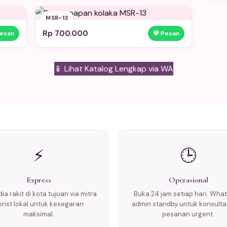
MSR-13
Rp 700.000
Pesan
💬 Pesan
📱 Lihat Katalog Lengkap via WA
⚡
🕒
Express
Operasional
ia rakit di kota tujuan via mitra
Buka 24 jam setiap hari. Wha
lorist lokal untuk kesegaran
admin standby untuk konsulta
maksimal.
pesanan urgent.