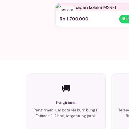
MSR-11
Rp 1.700.000
💬 
🚚
Pengiriman
Pengiriman luar kota via kurir bunga.
Tersed
Estimasi 1-2 hari, tergantung jarak.
f