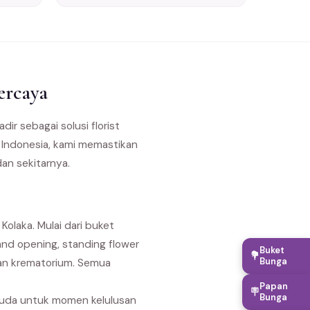
ercaya
dir sebagai solusi florist
h Indonesia, kami memastikan
dan sekitarnya.
olaka. Mulai dari buket
nd opening, standing flower
Buket
💐
Bunga
dan krematorium. Semua
Papan
🪧
Bunga
suda untuk momen kelulusan