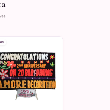
ka
wesi
03