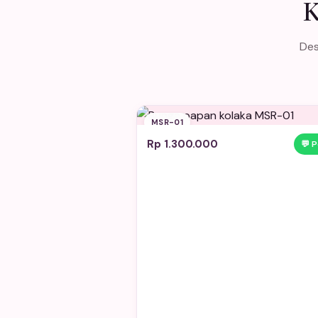
K
Des
MSR-01
Rp 1.300.000
💬 