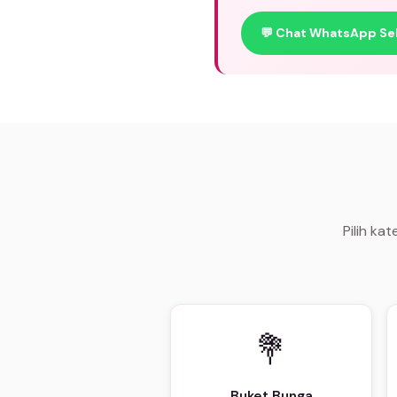
💬 Chat WhatsApp Se
Pilih ka
💐
Buket Bunga