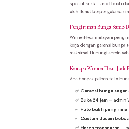
spesial, serta parcel buah d
oleh florist berpengalaman m
Pengiriman Bunga Same-D
WinnerFleur melayani pengirim
kerja dengan garansi bunga t
maksimal. Hubungi admin Wha
Kenapa WinnerFleur Jadi P
Ada banyak pilihan toko bun
✅
Garansi bunga segar
—
✅
Buka 24 jam
— admin W
✅
Foto bukti pengirima
✅
Custom desain bebas
✅
Harga transparan
— se