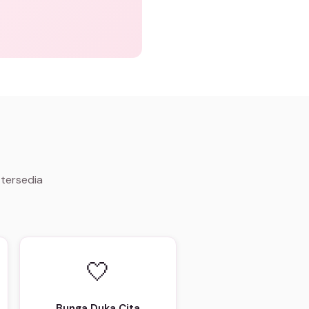
 tersedia
🤍
Bunga Duka Cita