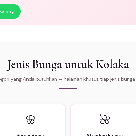
karang
Jenis Bunga untuk Kolaka
tegori yang Anda butuhkan — halaman khusus tiap jenis bunga
🌸
🌺
Papan Bunga
Standing Flower