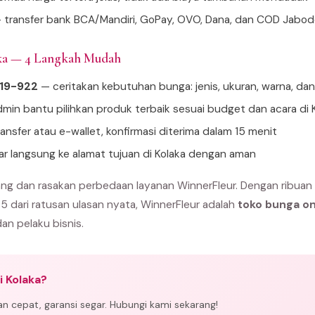
 transfer bank BCA/Mandiri, GoPay, OVO, Dana, dan COD Jabo
aka — 4 Langkah Mudah
919-922
— ceritakan kebutuhan bunga: jenis, ukuran, warna, da
min bantu pilihkan produk terbaik sesuai budget dan acara di 
ansfer atau e-wallet, konfirmasi diterima dalam 15 menit
ar langsung ke alamat tujuan di Kolaka dengan aman
ang dan rasakan perbedaan layanan WinnerFleur. Dengan ribuan
 5 dari ratusan ulasan nyata, WinnerFleur adalah
toko bunga on
dan pelaku bisnis.
i Kolaka?
man cepat, garansi segar. Hubungi kami sekarang!