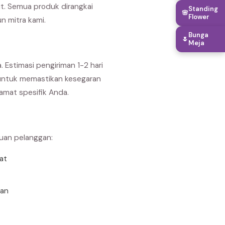
it. Semua produk dirangkai
Standing
🌸
Flower
n mitra kami.
Bunga
🌷
Meja
. Estimasi pengiriman 1-2 hari
n untuk memastikan kesegaran
amat spesifik Anda.
buan pelanggan:
rat
uan