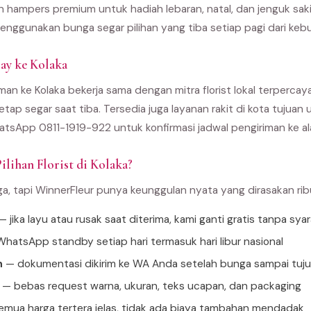
an hampers premium untuk hadiah lebaran, natal, dan jenguk sak
enggunakan bunga segar pilihan yang tiba setiap pagi dari kebu
ay ke Kolaka
an ke Kolaka bekerja sama dengan mitra florist lokal terpercaya
etap segar saat tiba. Tersedia juga layanan rakit di kota tujua
tsApp 0811-1919-922 untuk konfirmasi jadwal pengiriman ke al
ilihan Florist di Kolaka?
ga, tapi WinnerFleur punya keunggulan nyata yang dirasakan ri
 jika layu atau rusak saat diterima, kami ganti gratis tanpa sya
hatsApp standby setiap hari termasuk hari libur nasional
n
— dokumentasi dikirim ke WA Anda setelah bunga sampai tuj
— bebas request warna, ukuran, teks ucapan, dan packaging
mua harga tertera jelas, tidak ada biaya tambahan mendadak