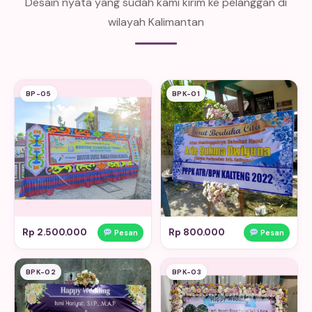
Desain nyata yang sudah kami kirim ke pelanggan di
wilayah Kalimantan
BP-05
BPK-01
Rp 2.500.000
Rp 800.000
Pesan
Pesan
BPK-02
BPK-03