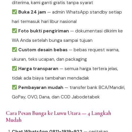
diterima, kami ganti gratis tanpa syarat
Buka 24 jam
— admin WhatsApp standby setiap
hari termasuk hari libur nasional
Foto bukti pengiriman
— dokumentasi dikirim ke
WA Anda setelah bunga sampai tujuan
Custom desain bebas
— bebas request warna,
ukuran, teks ucapan, dan packaging
Harga transparan
— semua harga tertera jelas,
tidak ada biaya tambahan mendadak
Pembayaran mudah
— transfer bank BCA/Mandiri,
GoPay, OVO, Dana, dan COD Jabodetabek
Cara Pesan Bunga ke Luwu Utara — 4 Langkah
Mudah
Chat WhatsApp 0811-1919-922
— ceritakan