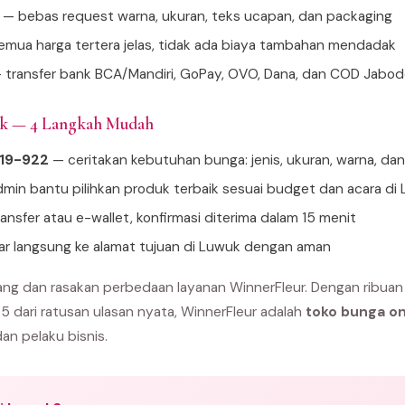
— bebas request warna, ukuran, teks ucapan, dan packaging
mua harga tertera jelas, tidak ada biaya tambahan mendadak
 transfer bank BCA/Mandiri, GoPay, OVO, Dana, dan COD Jabo
uk — 4 Langkah Mudah
919-922
— ceritakan kebutuhan bunga: jenis, ukuran, warna, da
min bantu pilihkan produk terbaik sesuai budget dan acara di
ansfer atau e-wallet, konfirmasi diterima dalam 15 menit
tar langsung ke alamat tujuan di Luwuk dengan aman
ng dan rasakan perbedaan layanan WinnerFleur. Dengan ribuan
 5 dari ratusan ulasan nyata, WinnerFleur adalah
toko bunga on
dan pelaku bisnis.