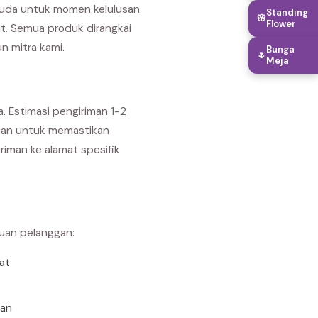
suda untuk momen kelulusan
Standing
🌸
Flower
it. Semua produk dirangkai
n mitra kami.
Bunga
🌷
Meja
. Estimasi pengiriman 1-2
ujuan untuk memastikan
iman ke alamat spesifik
buan pelanggan:
rat
uan