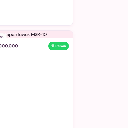
10
.000.000
💬 Pesan