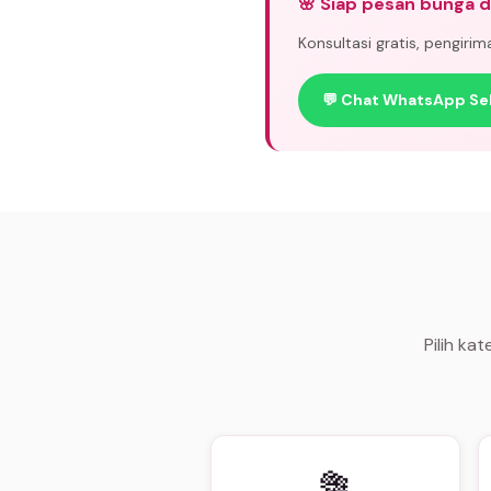
🌸 Siap pesan bunga 
Konsultasi gratis, pengiri
💬 Chat WhatsApp Se
Pilih ka