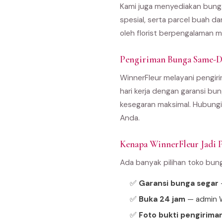
Kami juga menyediakan bunga
spesial, serta parcel buah d
oleh florist berpengalaman m
Pengiriman Bunga Same-D
WinnerFleur melayani pengiri
hari kerja dengan garansi bun
kesegaran maksimal. Hubungi
Anda.
Kenapa WinnerFleur Jadi P
Ada banyak pilihan toko bun
✅
Garansi bunga segar
—
✅
Buka 24 jam
— admin W
✅
Foto bukti pengirima