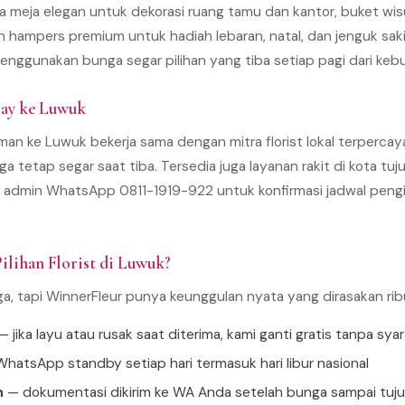
 meja elegan untuk dekorasi ruang tamu dan kantor, buket wi
an hampers premium untuk hadiah lebaran, natal, dan jenguk sak
enggunakan bunga segar pilihan yang tiba setiap pagi dari kebu
ay ke Luwuk
man ke Luwuk bekerja sama dengan mitra florist lokal terpercaya
ga tetap segar saat tiba. Tersedia juga layanan rakit di kota t
 admin WhatsApp 0811-1919-922 untuk konfirmasi jadwal pengir
ilihan Florist di Luwuk?
ga, tapi WinnerFleur punya keunggulan nyata yang dirasakan ri
 jika layu atau rusak saat diterima, kami ganti gratis tanpa sya
hatsApp standby setiap hari termasuk hari libur nasional
n
— dokumentasi dikirim ke WA Anda setelah bunga sampai tuj