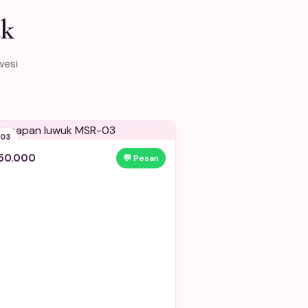
uk
wesi
03
50.000
💬 Pesan