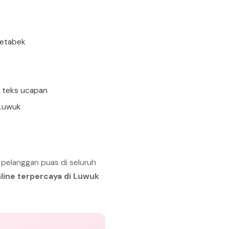
detabek
n teks ucapan
 Luwuk
 pelanggan puas di seluruh
line terpercaya di Luwuk