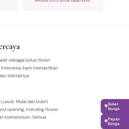
Refund 100% untuk salah kirim.
ercaya
adir sebagai solusi florist
h Indonesia, kami memastikan
dan sekitarnya.
Luwuk. Mulai dari buket
Buket
💐
Bunga
nd opening, standing flower
dan krematorium. Semua
Papan
🪧
Bunga