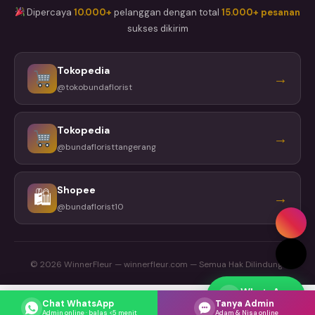
Dipercaya
10.000+
pelanggan dengan total
15.000+ pesanan
sukses dikirim
Tokopedia
→
@tokobundaflorist
Tokopedia
→
@bundafloristtangerang
Shopee
🛍
→
@bundaflorist10
© 2026 WinnerFleur — winnerfleur.com — Semua Hak Dilindungi
WhatsApp
Respons cepat
Chat WhatsApp
Tanya Admin
Admin online · balas <5 menit
Adam & Nisa online