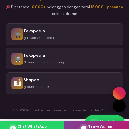
Dipercaya
10.000+
pelanggan dengan total
15.000+ pesanan
sukses dikirim
Tokopedia
→
@tokobundaflorist
Tokopedia
→
@bundafloristtangerang
Shopee
🛍
→
@bundaflorist10
© 2026 WinnerFleur — winnerfleur.com — Semua Hak Dilindungi
WhatsApp
Respons cepat
Chat WhatsApp
Tanya Admin