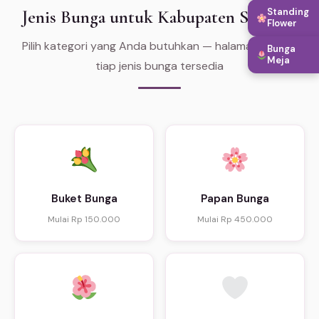
Jenis Bunga untuk Kabupaten Sanggau
Standing
Flower
Pilih kategori yang Anda butuhkan — halaman khusus
Bunga
Meja
tiap jenis bunga tersedia
Buket Bunga
Papan Bunga
Mulai Rp 150.000
Mulai Rp 450.000