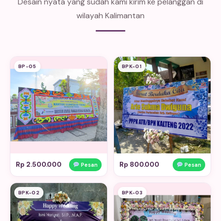
Desain nyata yang sudah kami kirim ke pelanggan di
wilayah Kalimantan
BP-05
BPK-01
Rp 2.500.000
Rp 800.000
Pesan
Pesan
BPK-02
BPK-03