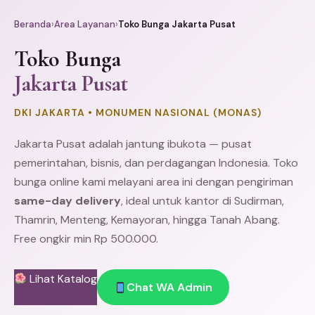
Beranda
›
Area Layanan
›
Toko Bunga Jakarta Pusat
Toko Bunga
Jakarta Pusat
DKI JAKARTA • MONUMEN NASIONAL (MONAS)
Jakarta Pusat adalah jantung ibukota — pusat
pemerintahan, bisnis, dan perdagangan Indonesia. Toko
bunga online kami melayani area ini dengan pengiriman
same-day delivery
, ideal untuk kantor di
Sudirman
,
Thamrin
,
Menteng
, Kemayoran, hingga
Tanah Abang
.
Free ongkir min Rp 500.000.
Lihat Katalog
Chat WA Admin