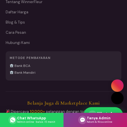
Tentang WinnerFleur
Daftar Harga
Blog & Tips
Cara Pesan
Hubungi Kami
METODE PEMBAYARAN
Bank BCA
Bank Mandiri
Belanja Juga di Marketplace Kami
Dipercaya
10.000+
pelanggan dengan total
15.000+ pesanan
WhatsApp
Respons cepat
sukses dikirim
Chat WhatsApp
Tanya Admin
Admin online · balas <5 menit
Adam & Nisa online