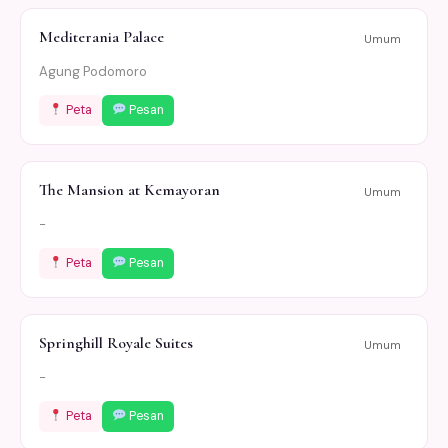
Mediterania Palace
Umum
Agung Podomoro
Peta
Pesan
The Mansion at Kemayoran
Umum
-
Peta
Pesan
Springhill Royale Suites
Umum
-
Peta
Pesan